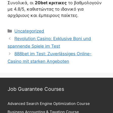
Συνολικά, οι
20bet κριτικες
το βαθμολογούν
με 4.8/5, καθιστώντας το ιδανικό για
αρχάριους και έμπειρους παίκτες.
Categories
Uncategorized
Revolution Casino: Exklusive Boni und
spannende Spiele im Test
888bet im Test: Zuverlässiges Online-
Casino mit starken Angeboten
Job Guarantee Courses
Advanced Search Engine Optimization Course
Business Accounting & Taxation Course