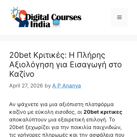
Skip
to
Menu
content
20bet Κριτικές: Η Πλήρης
Αξιολόγηση για Εισαγωγή στο
Καζίνο
April 27, 2026
by
A P Ananya
Αν ψάχνετε για μια αξιόπιστη πλατφόρμα
καζίνο με εύκολη
εισοδος
, οι
20bet κριτικες
αποκαλύπτουν μια εξαιρετική επιλογή. Το
20bet ξεχωρίζει για την ποικιλία παιχνιδιών,
τις γρήγορες πληρωμές και την ασφάλεια που