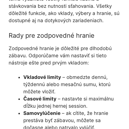
stávkovania bez nutnosti sťahovania. Všetky
dôležité funkcie, ako vklady, výbery a hranie, sú
dostupné aj na dotykových zariadeniach.
Rady pre zodpovedné hranie
Zodpovedné hranie je dôležité pre dlhodobú
zábavu. Odporúčame vám nastaviť si tieto
nástroje ešte pred prvým vkladom:
Vkladové limity
– obmedzte dennú,
týždennú alebo mesačnú sumu, ktorú
môžete vložiť.
Časové limity
– nastavte si maximálnu
dĺžku jednej hernej session.
Samovylúčenie
– ak cítite, že hranie
prestáva byť zábavou, môžete sa
dočasne alebo natrvalo vylúčiť.