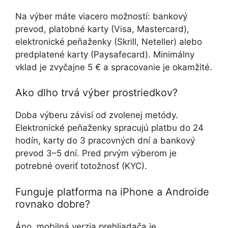
Na výber máte viacero možností: bankový
prevod, platobné karty (Visa, Mastercard),
elektronické peňaženky (Skrill, Neteller) alebo
predplatené karty (Paysafecard). Minimálny
vklad je zvyčajne 5 € a spracovanie je okamžité.
Ako dlho trvá výber prostriedkov?
Doba výberu závisí od zvolenej metódy.
Elektronické peňaženky spracujú platbu do 24
hodín, karty do 3 pracovných dní a bankový
prevod 3–5 dní. Pred prvým výberom je
potrebné overiť totožnosť (KYC).
Funguje platforma na iPhone a Androide
rovnako dobre?
Áno, mobilná verzia prehliadača je