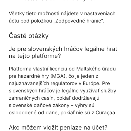
Všetky tieto možnosti nájdete v nastaveniach
účtu pod položkou „Zodpovedné hranie“.
Časté otázky
Je pre slovenských hráčov legálne hrať
na tejto platforme?
Platforma vlastní licenciu od Maltského úradu
pre hazardné hry (MGA), čo je jeden z
najuznávanejších regulátorov v Európe. Pre
slovenských hráčov je legálne využívať služby
zahraničných casín, pokiaľ dodržiavajú
slovenské daňové zákony – výhry sú
oslobodené od dane, pokiaľ nie sú z Curaçaa.
Ako môžem vložiť peniaze na účet?