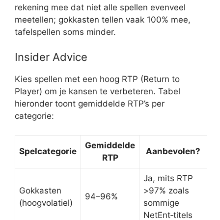
rekening mee dat niet alle spellen evenveel
meetellen; gokkasten tellen vaak 100% mee,
tafelspellen soms minder.
Insider Advice
Kies spellen met een hoog RTP (Return to
Player) om je kansen te verbeteren. Tabel
hieronder toont gemiddelde RTP’s per
categorie:
Gemiddelde
Spelcategorie
Aanbevolen?
RTP
Ja, mits RTP
Gokkasten
>97% zoals
94–96%
(hoogvolatiel)
sommige
NetEnt‑titels