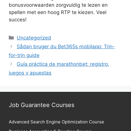
bonusvoorwaarden zorgvuldig te lezen en
spellen met een hoog RTP te kiezen. Veel
succes!
Categories
Uncategorized
Sådan bruger du Bet365s mobilapp: Trin-
for-trin guide
Guía práctica de marathonbet: registro,
juegos y apuestas
Job Guarantee Courses
Advanced Search Engine Optimization Course