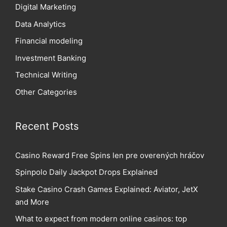
Digital Marketing
Data Analytics
Financial modeling
Investment Banking
Technical Writing
Other Categories
Recent Posts
Casino Reward Free Spins len pre overených hráčov
Spinpolo Daily Jackpot Drops Explained
Stake Casino Crash Games Explained: Aviator, JetX
and More
What to expect from modern online casinos: top