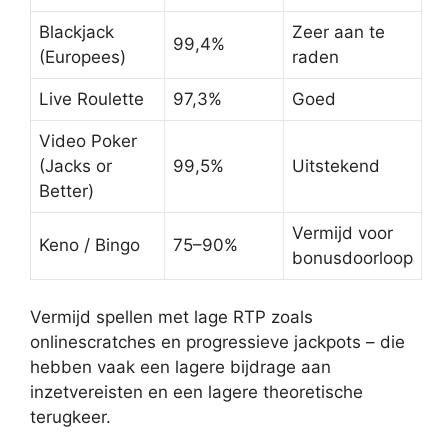
Blackjack
Zeer aan te
99,4%
(Europees)
raden
Live Roulette
97,3%
Goed
Video Poker
(Jacks or
99,5%
Uitstekend
Better)
Vermijd voor
Keno / Bingo
75–90%
bonusdoorloop
Vermijd spellen met lage RTP zoals
onlinescratches en progressieve jackpots – die
hebben vaak een lagere bijdrage aan
inzetvereisten en een lagere theoretische
terugkeer.