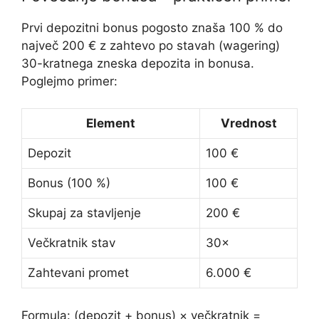
Prvi depozitni bonus pogosto znaša 100 % do
največ 200 € z zahtevo po stavah (wagering)
30-kratnega zneska depozita in bonusa.
Poglejmo primer:
Element
Vrednost
Depozit
100 €
Bonus (100 %)
100 €
Skupaj za stavljenje
200 €
Večkratnik stav
30×
Zahtevani promet
6.000 €
Formula: (depozit + bonus) × večkratnik =