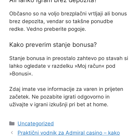
Ali lahko igram brez depozita?
Občasno so na voljo brezplačni vrtljaji ali bonus
brez depozita, vendar so takšne ponudbe
redke. Vedno preberite pogoje.
Kako preverim stanje bonusa?
Stanje bonusa in preostalo zahtevo po stavah si
lahko ogledate v razdelku »Moj račun« pod
»Bonusi«.
Zdaj imate vse informacije za varen in prijeten
začetek. Ne pozabite igrati odgovorno in
uživajte v igrani izkušnji pri bet at home.
Categories
Uncategorized
Praktični vodnik za Admiral casino – kako