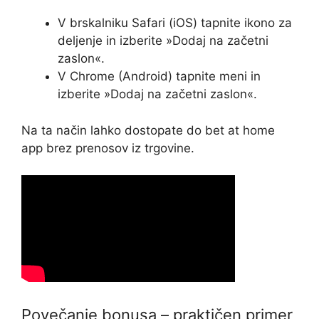
V brskalniku Safari (iOS) tapnite ikono za
deljenje in izberite »Dodaj na začetni
zaslon«.
V Chrome (Android) tapnite meni in
izberite »Dodaj na začetni zaslon«.
Na ta način lahko dostopate do bet at home
app brez prenosov iz trgovine.
Povečanje bonusa – praktičen primer