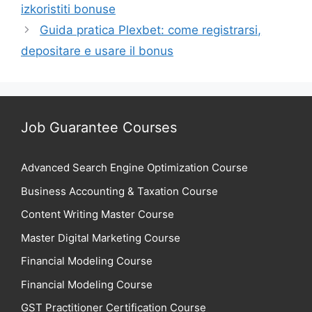
izkoristiti bonuse
Guida pratica Plexbet: come registrarsi,
depositare e usare il bonus
Job Guarantee Courses
Advanced Search Engine Optimization Course
Business Accounting & Taxation Course
Content Writing Master Course
Master Digital Marketing Course
Financial Modeling Course
Financial Modeling Course
GST Practitioner Certification Course