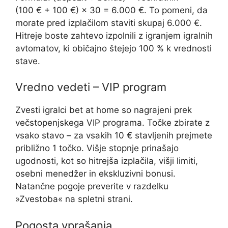
(100 € + 100 €) × 30 = 6.000 €. To pomeni, da
morate pred izplačilom staviti skupaj 6.000 €.
Hitreje boste zahtevo izpolnili z igranjem igralnih
avtomatov, ki običajno štejejo 100 % k vrednosti
stave.
Vredno vedeti – VIP program
Zvesti igralci bet at home so nagrajeni prek
večstopenjskega VIP programa. Točke zbirate z
vsako stavo – za vsakih 10 € stavljenih prejmete
približno 1 točko. Višje stopnje prinašajo
ugodnosti, kot so hitrejša izplačila, višji limiti,
osebni menedžer in ekskluzivni bonusi.
Natančne pogoje preverite v razdelku
»Zvestoba« na spletni strani.
Pogosta vprašanja