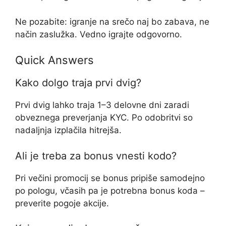
Ne pozabite: igranje na srečo naj bo zabava, ne
način zaslužka. Vedno igrajte odgovorno.
Quick Answers
Kako dolgo traja prvi dvig?
Prvi dvig lahko traja 1–3 delovne dni zaradi
obveznega preverjanja KYC. Po odobritvi so
nadaljnja izplačila hitrejša.
Ali je treba za bonus vnesti kodo?
Pri večini promocij se bonus pripiše samodejno
po pologu, včasih pa je potrebna bonus koda –
preverite pogoje akcije.