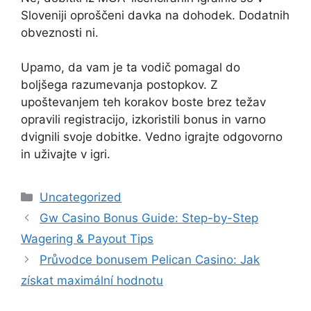
Sloveniji oproščeni davka na dohodek. Dodatnih
obveznosti ni.
Upamo, da vam je ta vodič pomagal do
boljšega razumevanja postopkov. Z
upoštevanjem teh korakov boste brez težav
opravili registracijo, izkoristili bonus in varno
dvignili svoje dobitke. Vedno igrajte odgovorno
in uživajte v igri.
Categories
Uncategorized
Gw Casino Bonus Guide: Step-by-Step
Wagering & Payout Tips
Průvodce bonusem Pelican Casino: Jak
získat maximální hodnotu