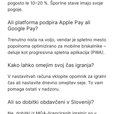
pogosto le 10–20 %. Športne stave imajo svoje
pogoje.
Ali platforma podpira Apple Pay ali
Google Pay?
Trenutno nista na voljo, vendar je spletno mesto
popolnoma optimizirano za mobilne brskalnike –
deluje kot progresivna spletna aplikacija (PWA).
Kako lahko omejim svoj čas igranja?
V nastavitvah računa vklopite opomnik za igralni
čas ali nastavite dnevno omejitev seje. To vam
pomaga ostati v nadzoru.
Ali so dobitki obdavčeni v Sloveniji?
Ne, dobitki iz MGA-licenciranih igralnic so v