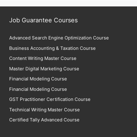
Job Guarantee Courses
Advanced Search Engine Optimization Course
Business Accounting & Taxation Course
Content Writing Master Course
Master Digital Marketing Course
Financial Modeling Course
Financial Modeling Course
GST Practitioner Certification Course
Technical Writing Master Course
Certified Tally Advanced Course