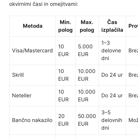
okvirnimi časi in omejitvami:
Min.
Max.
Čas
Metoda
Pro
polog
polog
izplačila
1–3
10
5.000
Visa/Mastercard
delovne
Bre
EUR
EUR
dni
10
10.000
Skrill
Do 24 ur
Bre
EUR
EUR
10
10.000
Neteller
Do 24 ur
Bre
EUR
EUR
3–5
20
50.000
Bančno nakazilo
delovnih
Mo
EUR
EUR
dni