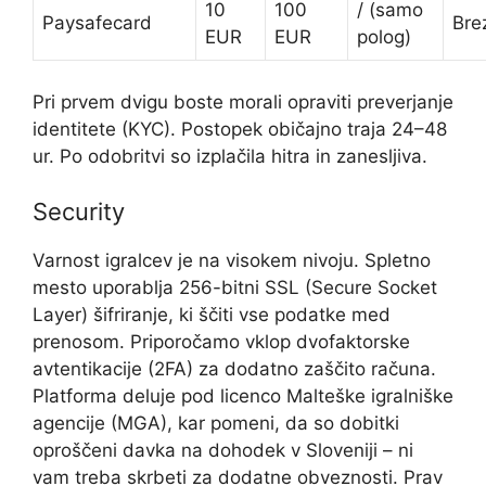
10
100
/ (samo
Paysafecard
Bre
EUR
EUR
polog)
Pri prvem dvigu boste morali opraviti preverjanje
identitete (KYC). Postopek običajno traja 24–48
ur. Po odobritvi so izplačila hitra in zanesljiva.
Security
Varnost igralcev je na visokem nivoju. Spletno
mesto uporablja 256-bitni SSL (Secure Socket
Layer) šifriranje, ki ščiti vse podatke med
prenosom. Priporočamo vklop dvofaktorske
avtentikacije (2FA) za dodatno zaščito računa.
Platforma deluje pod licenco Malteške igralniške
agencije (MGA), kar pomeni, da so dobitki
oproščeni davka na dohodek v Sloveniji – ni
vam treba skrbeti za dodatne obveznosti. Prav