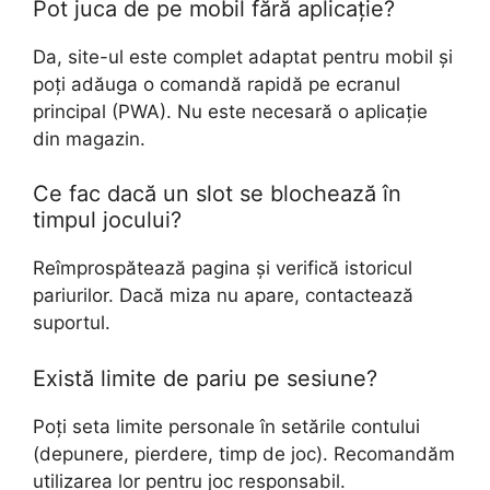
Pot juca de pe mobil fără aplicație?
Da, site-ul este complet adaptat pentru mobil și
poți adăuga o comandă rapidă pe ecranul
principal (PWA). Nu este necesară o aplicație
din magazin.
Ce fac dacă un slot se blochează în
timpul jocului?
Reîmprospătează pagina și verifică istoricul
pariurilor. Dacă miza nu apare, contactează
suportul.
Există limite de pariu pe sesiune?
Poți seta limite personale în setările contului
(depunere, pierdere, timp de joc). Recomandăm
utilizarea lor pentru joc responsabil.