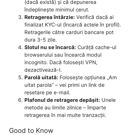
(dacă există) și că depunerea
îndeplinește minimul cerut.
Retragerea întârzie:
Verifică dacă ai
finalizat KYC-ul (încarcă actele în profil).
Retragerile către carduri bancare pot
dura 3-5 zile.
Slotul nu se încarcă:
Curăță cache-ul
browserului sau încearcă modul
incognito. Dacă folosești VPN,
dezactivează-l.
Parolă uitată:
Folosește opțiunea „Am
uitat parola” – vei primi un link de
resetare pe e-mail.
Plafonul de retragere depășit:
Unele
metode au limite zilnice – împarte
retragerea în mai multe tranzacții.
Good to Know