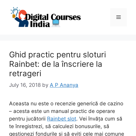
Skip
to
Menu
content
Ghid practic pentru sloturi
Rainbet: de la înscriere la
retrageri
July 16, 2018
by
A P Ananya
Aceasta nu este o recenzie generică de cazino
– acesta este un manual practic de operare
pentru jucătorii
Rainbet slot
. Vei învăța cum să
te înregistrezi, să calculezi bonusurile, să
gestionezi fondurile și să eviți cele mai comune