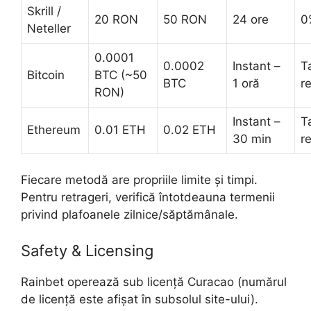
Skrill /
20 RON
50 RON
24 ore
0
Neteller
0.0001
0.0002
Instant –
T
Bitcoin
BTC (~50
BTC
1 oră
re
RON)
Instant –
T
Ethereum
0.01 ETH
0.02 ETH
30 min
re
Fiecare metodă are propriile limite și timpi.
Pentru retrageri, verifică întotdeauna termenii
privind plafoanele zilnice/săptămânale.
Safety & Licensing
Rainbet operează sub licență Curacao (numărul
de licență este afișat în subsolul site-ului).