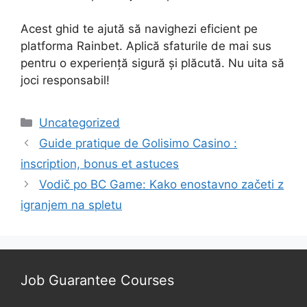
Acest ghid te ajută să navighezi eficient pe
platforma Rainbet. Aplică sfaturile de mai sus
pentru o experiență sigură și plăcută. Nu uita să
joci responsabil!
Categories
Uncategorized
Guide pratique de Golisimo Casino :
inscription, bonus et astuces
Vodič po BC Game: Kako enostavno začeti z
igranjem na spletu
Job Guarantee Courses