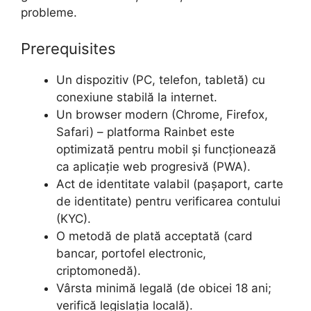
probleme.
Prerequisites
Un dispozitiv (PC, telefon, tabletă) cu
conexiune stabilă la internet.
Un browser modern (Chrome, Firefox,
Safari) – platforma Rainbet este
optimizată pentru mobil și funcționează
ca aplicație web progresivă (PWA).
Act de identitate valabil (pașaport, carte
de identitate) pentru verificarea contului
(KYC).
O metodă de plată acceptată (card
bancar, portofel electronic,
criptomonedă).
Vârsta minimă legală (de obicei 18 ani;
verifică legislația locală).