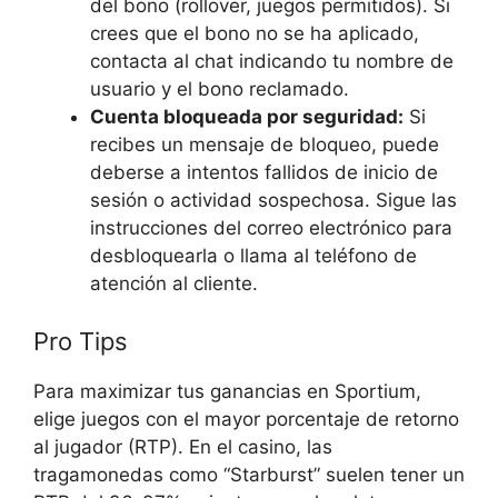
del bono (rollover, juegos permitidos). Si
crees que el bono no se ha aplicado,
contacta al chat indicando tu nombre de
usuario y el bono reclamado.
Cuenta bloqueada por seguridad:
Si
recibes un mensaje de bloqueo, puede
deberse a intentos fallidos de inicio de
sesión o actividad sospechosa. Sigue las
instrucciones del correo electrónico para
desbloquearla o llama al teléfono de
atención al cliente.
Pro Tips
Para maximizar tus ganancias en Sportium,
elige juegos con el mayor porcentaje de retorno
al jugador (RTP). En el casino, las
tragamonedas como “Starburst” suelen tener un