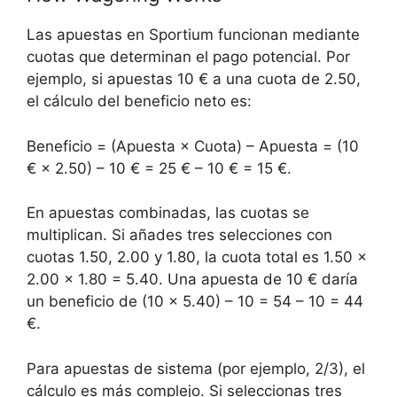
Las apuestas en Sportium funcionan mediante
cuotas que determinan el pago potencial. Por
ejemplo, si apuestas 10 € a una cuota de 2.50,
el cálculo del beneficio neto es:
Beneficio = (Apuesta × Cuota) – Apuesta = (10
€ × 2.50) – 10 € = 25 € – 10 € = 15 €.
En apuestas combinadas, las cuotas se
multiplican. Si añades tres selecciones con
cuotas 1.50, 2.00 y 1.80, la cuota total es 1.50 ×
2.00 × 1.80 = 5.40. Una apuesta de 10 € daría
un beneficio de (10 × 5.40) – 10 = 54 – 10 = 44
€.
Para apuestas de sistema (por ejemplo, 2/3), el
cálculo es más complejo. Si seleccionas tres