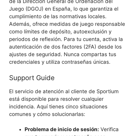
de la Dirección General de Ordenación del
Juego (DGOJ) en España, lo que garantiza el
cumplimiento de las normativas locales.
Además, ofrece medidas de juego responsable
como límites de depósito, autoexclusión y
periodos de reflexión. Para tu cuenta, activa la
autenticación de dos factores (2FA) desde los
ajustes de seguridad. Nunca compartas tus
credenciales y utiliza contraseñas únicas.
Support Guide
El servicio de atención al cliente de Sportium
está disponible para resolver cualquier
incidencia. Aquí tienes cinco situaciones
comunes y cómo solucionarlas:
Problema de inicio de sesión:
Verifica