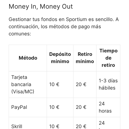
Money In, Money Out
Gestionar tus fondos en Sportium es sencillo. A
continuación, los métodos de pago más
comunes:
Tiempo
Depósito
Retiro
Método
de
mínimo
mínimo
retiro
Tarjeta
1-3 días
bancaria
10 €
20 €
hábiles
(Visa/MC)
24
PayPal
10 €
20 €
horas
24
Skrill
10 €
20 €