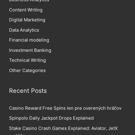
Content Writing
Digital Marketing
Data Analytics
Financial modeling
Investment Banking
Technical Writing
Other Categories
Recent Posts
Casino Reward Free Spins len pre overených hráčov
Spinpolo Daily Jackpot Drops Explained
Stake Casino Crash Games Explained: Aviator, JetX