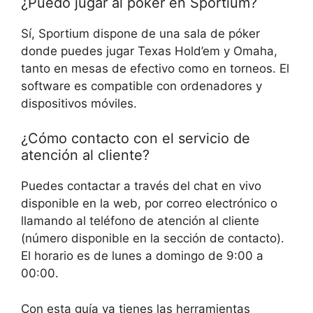
¿Puedo jugar al póker en Sportium?
Sí, Sportium dispone de una sala de póker
donde puedes jugar Texas Hold’em y Omaha,
tanto en mesas de efectivo como en torneos. El
software es compatible con ordenadores y
dispositivos móviles.
¿Cómo contacto con el servicio de
atención al cliente?
Puedes contactar a través del chat en vivo
disponible en la web, por correo electrónico o
llamando al teléfono de atención al cliente
(número disponible en la sección de contacto).
El horario es de lunes a domingo de 9:00 a
00:00.
Con esta guía ya tienes las herramientas