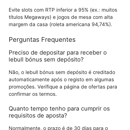
Evite slots com RTP inferior a 95% (ex.: muitos
títulos Megaways) e jogos de mesa com alta
margem da casa (roleta americana 94,74%).
Perguntas Frequentes
Preciso de depositar para receber o
lebull bónus sem depósito?
Não, o lebull bónus sem depósito é creditado
automaticamente após o registo em algumas
promoções. Verifique a página de ofertas para
confirmar os termos.
Quanto tempo tenho para cumprir os
requisitos de aposta?
Normalmente, o prazo é de 30 dias para o