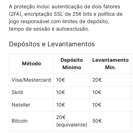
A proteção inclui: autenticação de dois fatores
(2FA), encriptação SSL de 256 bits e política de
jogo responsável com limites de depósito,
tempo de sessão e autoexclusão.
Depósitos e Levantamentos
Depósito
Levantamento
Método
Mínimo
Mín.
Visa/Mastercard
10€
20€
Skrill
10€
10€
Neteller
10€
10€
20€
Bitcoin
50€
(equivalente)