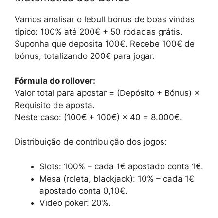
Vamos analisar o lebull bonus de boas vindas
típico: 100% até 200€ + 50 rodadas grátis.
Suponha que deposita 100€. Recebe 100€ de
bónus, totalizando 200€ para jogar.
Fórmula do rollover:
Valor total para apostar = (Depósito + Bónus) ×
Requisito de aposta.
Neste caso: (100€ + 100€) × 40 = 8.000€.
Distribuição de contribuição dos jogos:
Slots: 100% – cada 1€ apostado conta 1€.
Mesa (roleta, blackjack): 10% – cada 1€
apostado conta 0,10€.
Video poker: 20%.