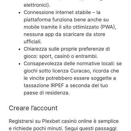
elettronici).
Connessione internet stabile – la
piattaforma funziona bene anche su
mobile tramite il sito ottimizzato (PWA),
nessuna app da scaricare da store
ufficiali.
Chiarezza sulle proprie preferenze di
gioco: sport, casinò o entrambi.
Consapevolezza delle normative locali: se
giochi sotto licenza Curacao, ricorda che
le vincite potrebbero essere soggette a
tassazione IRPEF a seconda del tuo
paese di residenza.
Creare l’account
Registrarsi su Plexbet casinò online è semplice
e richiede pochi minuti. Segui questi passaggi: