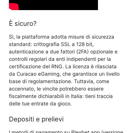
È sicuro?
Sì, la piattaforma adotta misure di sicurezza
standard: crittografia SSL a 128 bit,
autenticazione a due fattori (2FA) opzionale e
controlli regolari da enti indipendenti per la
certificazione del RNG. La licenza è rilasciata
da Curacao eGaming, che garantisce un livello
base di regolamentazione. Tuttavia, come
accennato, le vincite potrebbero essere
fiscalmente dichiarabili in Italia: tieni traccia
delle tue entrate da gioco.
Depositi e prelievi
I metodi di pagamento su Plexbet app (versione