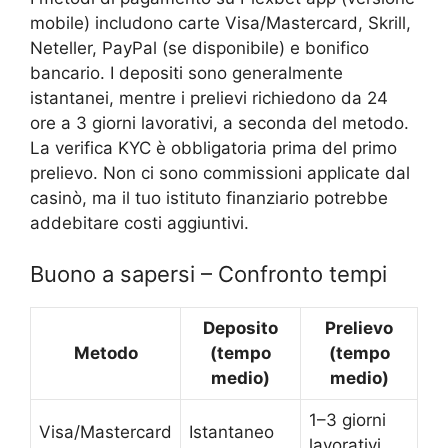
mobile) includono carte Visa/Mastercard, Skrill,
Neteller, PayPal (se disponibile) e bonifico
bancario. I depositi sono generalmente
istantanei, mentre i prelievi richiedono da 24
ore a 3 giorni lavorativi, a seconda del metodo.
La verifica KYC è obbligatoria prima del primo
prelievo. Non ci sono commissioni applicate dal
casinò, ma il tuo istituto finanziario potrebbe
addebitare costi aggiuntivi.
Buono a sapersi – Confronto tempi
Deposito
Prelievo
Metodo
(tempo
(tempo
medio)
medio)
1–3 giorni
Visa/Mastercard
Istantaneo
lavorativi