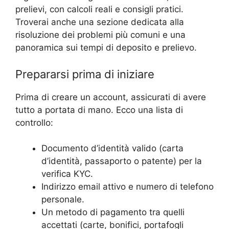
prelievi, con calcoli reali e consigli pratici.
Troverai anche una sezione dedicata alla
risoluzione dei problemi più comuni e una
panoramica sui tempi di deposito e prelievo.
Prepararsi prima di iniziare
Prima di creare un account, assicurati di avere
tutto a portata di mano. Ecco una lista di
controllo:
Documento d’identità valido (carta
d’identità, passaporto o patente) per la
verifica KYC.
Indirizzo email attivo e numero di telefono
personale.
Un metodo di pagamento tra quelli
accettati (carte, bonifici, portafogli