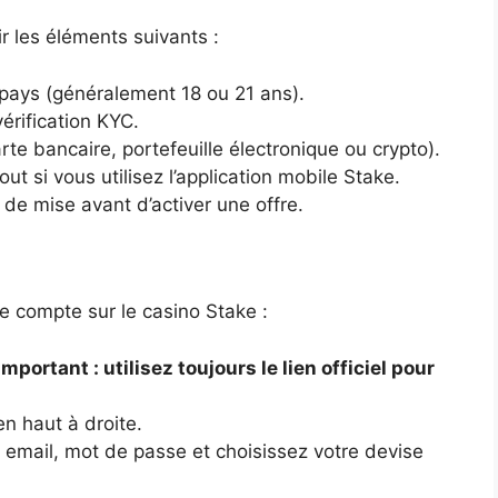
r les éléments suivants :
 pays (généralement 18 ou 21 ans).
vérification KYC.
e bancaire, portefeuille électronique ou crypto).
ut si vous utilisez l’application mobile Stake.
e mise avant d’activer une offre.
e compte sur le casino Stake :
Important : utilisez toujours le lien officiel pour
en haut à droite.
 email, mot de passe et choisissez votre devise