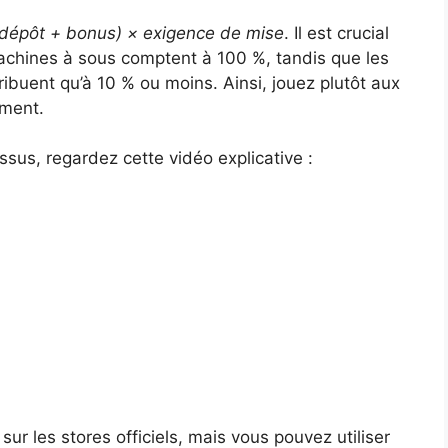
 (dépôt + bonus) × exigence de mise
. Il est crucial
 machines à sous comptent à 100 %, tandis que les
tribuent qu’à 10 % ou moins. Ainsi, jouez plutôt aux
ement.
sus, regardez cette vidéo explicative :
ur les stores officiels, mais vous pouvez utiliser