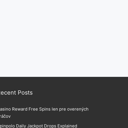
ecent Posts
asino Reward Free Spins len pre overených
ráčov
pinpolo Daily Jackpot Drops Explained