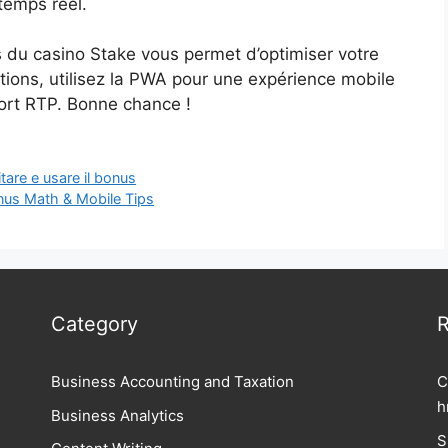
temps réel.
 du casino Stake vous permet d’optimiser votre
itions, utilisez la PWA pour une expérience mobile
fort RTP. Bonne chance !
tare e usare il bonus
onus Math & Mobile Tips
Category
R
Business Accounting and Taxation
C
h
Business Analytics
S