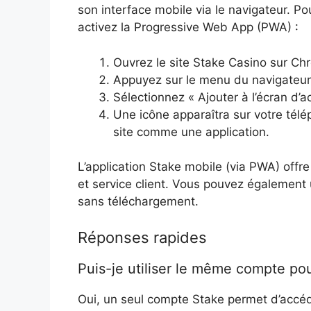
son interface mobile via le navigateur. P
activez la Progressive Web App (PWA) :
Ouvrez le site Stake Casino sur Ch
Appuyez sur le menu du navigateur (
Sélectionnez « Ajouter à l’écran d’ac
Une icône apparaîtra sur votre tél
site comme une application.
L’application Stake mobile (via PWA) offre 
et service client. Vous pouvez également ut
sans téléchargement.
Réponses rapides
Puis-je utiliser le même compte pour
Oui, un seul compte Stake permet d’accéder