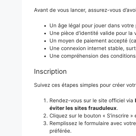
Avant de vous lancer, assurez-vous d’avoi
Un âge légal pour jouer dans votre
Une pièce d’identité valide pour la 
Un moyen de paiement accepté (cart
Une connexion internet stable, surto
Une compréhension des conditions d
Inscription
Suivez ces étapes simples pour créer votr
Rendez-vous sur le site officiel via
éviter les sites frauduleux
.
Cliquez sur le bouton « S’inscrire » 
Remplissez le formulaire avec votre
préférée.