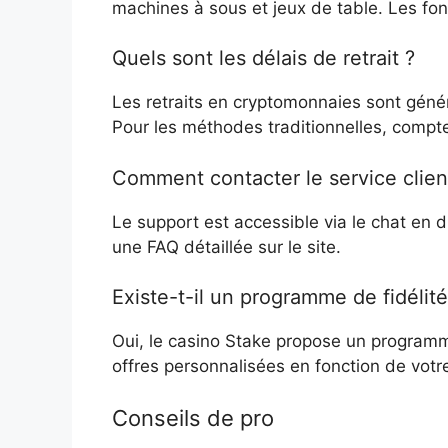
machines à sous et jeux de table. Les fo
Quels sont les délais de retrait ?
Les retraits en cryptomonnaies sont gén
Pour les méthodes traditionnelles, compte
Comment contacter le service clien
Le support est accessible via le chat en 
une FAQ détaillée sur le site.
Existe-t-il un programme de fidélité
Oui, le casino Stake propose un program
offres personnalisées en fonction de votre
Conseils de pro