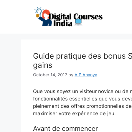
Skip
to
content
Guide pratique des bonus 
gains
October 14, 2017
by
A P Ananya
Que vous soyez un visiteur novice ou de 
fonctionnalités essentielles que vous de
pleinement des offres promotionnelles de 
maximiser votre expérience de jeu.
Avant de commencer