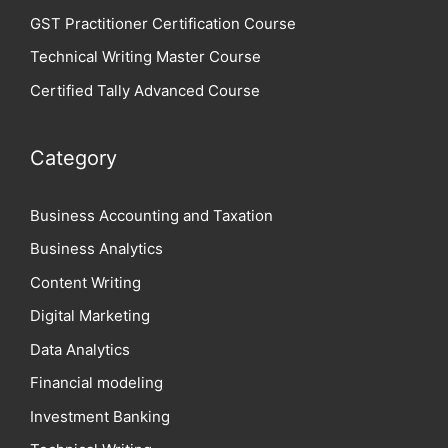
GST Practitioner Certification Course
Technical Writing Master Course
Certified Tally Advanced Course
Category
Business Accounting and Taxation
Business Analytics
Content Writing
Digital Marketing
Data Analytics
Financial modeling
Investment Banking