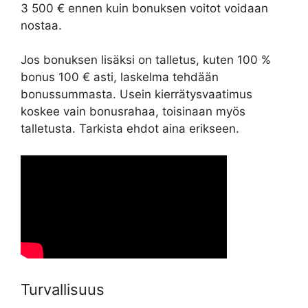
3 500 € ennen kuin bonuksen voitot voidaan
nostaa.
Jos bonuksen lisäksi on talletus, kuten 100 %
bonus 100 € asti, laskelma tehdään
bonussummasta. Usein kierrätysvaatimus
koskee vain bonusrahaa, toisinaan myös
talletusta. Tarkista ehdot aina erikseen.
Turvallisuus