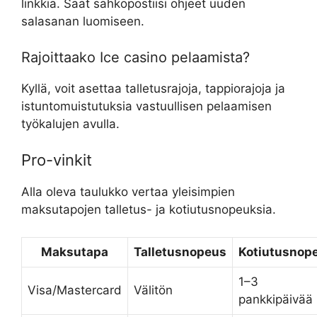
linkkiä. Saat sähköpostiisi ohjeet uuden
salasanan luomiseen.
Rajoittaako Ice casino pelaamista?
Kyllä, voit asettaa talletusrajoja, tappiorajoja ja
istuntomuistutuksia vastuullisen pelaamisen
työkalujen avulla.
Pro-vinkit
Alla oleva taulukko vertaa yleisimpien
maksutapojen talletus- ja kotiutusnopeuksia.
Maksutapa
Talletusnopeus
Kotiutusnop
1–3
Visa/Mastercard
Välitön
pankkipäivää