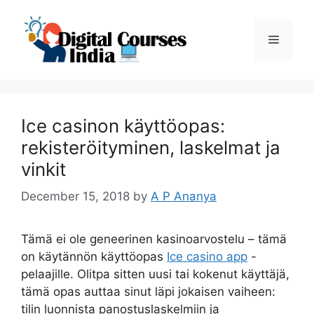
Skip
to
Menu
content
Ice casinon käyttöopas:
rekisteröityminen, laskelmat ja
vinkit
December 15, 2018
by
A P Ananya
Tämä ei ole geneerinen kasinoarvostelu – tämä
on käytännön käyttöopas
Ice casino app
-
pelaajille. Olitpa sitten uusi tai kokenut käyttäjä,
tämä opas auttaa sinut läpi jokaisen vaiheen:
tilin luonnista panostuslaskelmiin ja