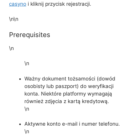
casyno
i kliknij przycisk rejestracji.
\n\n
Prerequisites
\n
\n
Ważny dokument tożsamości (dowód
osobisty lub paszport) do weryfikacji
konta. Niektóre platformy wymagają
również zdjęcia z kartą kredytową.
\n
Aktywne konto e-mail i numer telefonu.
\n