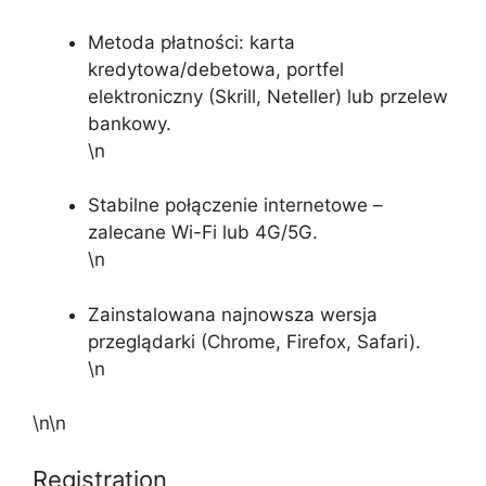
Metoda płatności: karta
kredytowa/debetowa, portfel
elektroniczny (Skrill, Neteller) lub przelew
bankowy.
\n
Stabilne połączenie internetowe –
zalecane Wi-Fi lub 4G/5G.
\n
Zainstalowana najnowsza wersja
przeglądarki (Chrome, Firefox, Safari).
\n
\n\n
Registration