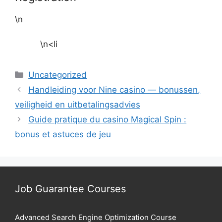
\n
\n<li
Categories
Uncategorized
Handleiding voor Nine casino — bonussen,
veiligheid en uitbetalingsadvies
Guide pratique du casino Magical Spin :
bonus et astuces de jeu
Job Guarantee Courses
Advanced Search Engine Optimization Course