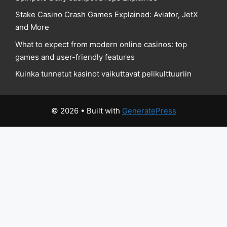
Stake Casino Crash Games Explained: Aviator, JetX
and More
What to expect from modern online casinos: top
games and user-friendly features
Kuinka tunnetut kasinot vaikuttavat pelikulttuuriin
© 2026
• Built with
GeneratePress