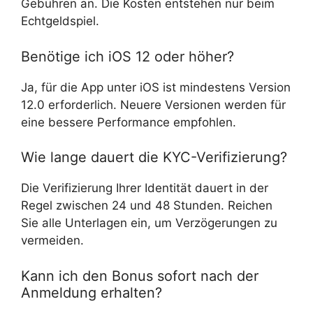
Gebühren an. Die Kosten entstehen nur beim
Echtgeldspiel.
Benötige ich iOS 12 oder höher?
Ja, für die App unter iOS ist mindestens Version
12.0 erforderlich. Neuere Versionen werden für
eine bessere Performance empfohlen.
Wie lange dauert die KYC-Verifizierung?
Die Verifizierung Ihrer Identität dauert in der
Regel zwischen 24 und 48 Stunden. Reichen
Sie alle Unterlagen ein, um Verzögerungen zu
vermeiden.
Kann ich den Bonus sofort nach der
Anmeldung erhalten?