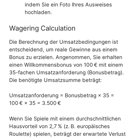
indem Sie ein Foto Ihres Ausweises
hochladen.
Wagering Calculation
Die Berechnung der Umsatzbedingungen ist
entscheidend, um reale Gewinne aus einem
Bonus zu erzielen. Angenommen, Sie erhalten
einen Willkommensbonus von 100 € mit einem
35-fachen Umsatzanforderung (Bonusbetrag).
Die benötigte Umsatzsumme beträgt:
Umsatzanforderung = Bonusbetrag × 35 =
100 € × 35 = 3.500 €
Wenn Sie Spiele mit einem durchschnittlichen
Hausvorteil von 2,7 % (z. B. europäisches
Roulette) spielen, beträgt der erwartete Verlust