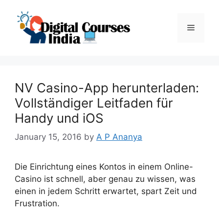
Skip
to
Menu
content
NV Casino-App herunterladen:
Vollständiger Leitfaden für
Handy und iOS
January 15, 2016
by
A P Ananya
Die Einrichtung eines Kontos in einem Online-
Casino ist schnell, aber genau zu wissen, was
einen in jedem Schritt erwartet, spart Zeit und
Frustration.