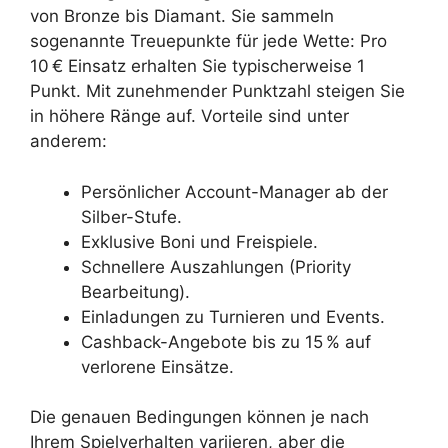
von Bronze bis Diamant. Sie sammeln
sogenannte Treuepunkte für jede Wette: Pro
10 € Einsatz erhalten Sie typischerweise 1
Punkt. Mit zunehmender Punktzahl steigen Sie
in höhere Ränge auf. Vorteile sind unter
anderem:
Persönlicher Account-Manager ab der
Silber-Stufe.
Exklusive Boni und Freispiele.
Schnellere Auszahlungen (Priority
Bearbeitung).
Einladungen zu Turnieren und Events.
Cashback-Angebote bis zu 15 % auf
verlorene Einsätze.
Die genauen Bedingungen können je nach
Ihrem Spielverhalten variieren, aber die