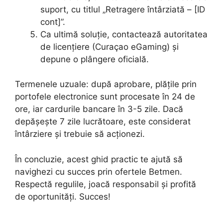
suport, cu titlul „Retragere întârziată – [ID
cont]”.
Ca ultimă soluție, contactează autoritatea
de licențiere (Curaçao eGaming) și
depune o plângere oficială.
Termenele uzuale: după aprobare, plățile prin
portofele electronice sunt procesate în 24 de
ore, iar cardurile bancare în 3-5 zile. Dacă
depășește 7 zile lucrătoare, este considerat
întârziere și trebuie să acționezi.
În concluzie, acest ghid practic te ajută să
navighezi cu succes prin ofertele Betmen.
Respectă regulile, joacă responsabil și profită
de oportunități. Succes!