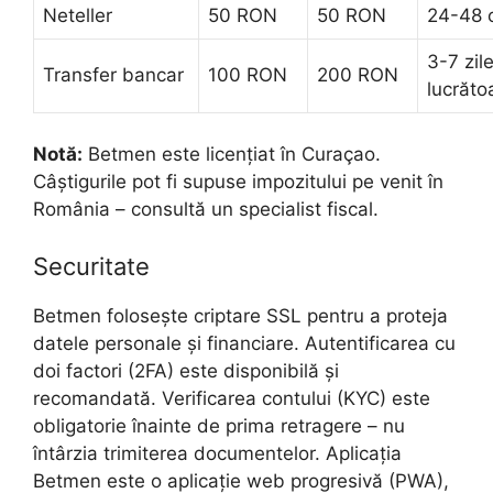
Neteller
50 RON
50 RON
24-48 
3-7 zil
Transfer bancar
100 RON
200 RON
lucrăto
Notă:
Betmen este licențiat în Curaçao.
Câștigurile pot fi supuse impozitului pe venit în
România – consultă un specialist fiscal.
Securitate
Betmen folosește criptare SSL pentru a proteja
datele personale și financiare. Autentificarea cu
doi factori (2FA) este disponibilă și
recomandată. Verificarea contului (KYC) este
obligatorie înainte de prima retragere – nu
întârzia trimiterea documentelor. Aplicația
Betmen este o aplicație web progresivă (PWA),