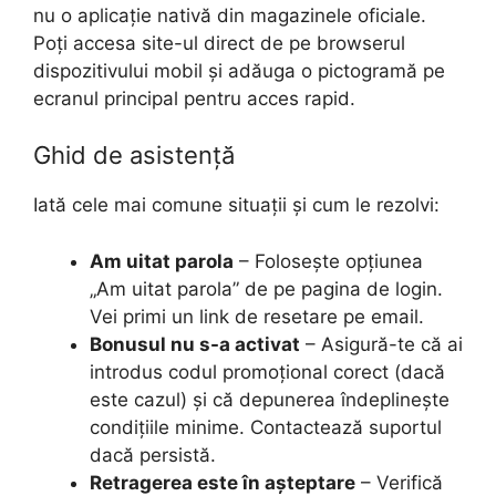
nu o aplicație nativă din magazinele oficiale.
Poți accesa site-ul direct de pe browserul
dispozitivului mobil și adăuga o pictogramă pe
ecranul principal pentru acces rapid.
Ghid de asistență
Iată cele mai comune situații și cum le rezolvi:
Am uitat parola
– Folosește opțiunea
„Am uitat parola” de pe pagina de login.
Vei primi un link de resetare pe email.
Bonusul nu s-a activat
– Asigură-te că ai
introdus codul promoțional corect (dacă
este cazul) și că depunerea îndeplinește
condițiile minime. Contactează suportul
dacă persistă.
Retragerea este în așteptare
– Verifică