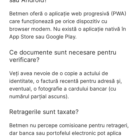
sau Android?
Betmen oferă o aplicație web progresivă (PWA)
care funcționează pe orice dispozitiv cu
browser modern. Nu există o aplicație nativă în
App Store sau Google Play.
Ce documente sunt necesare pentru
verificare?
Veți avea nevoie de o copie a actului de
identitate, o factură recentă pentru adresă și,
eventual, o fotografie a cardului bancar (cu
numărul parțial ascuns).
Retragerile sunt taxate?
Betmen nu percepe comisioane pentru retrageri,
dar banca sau portofelul electronic pot aplica