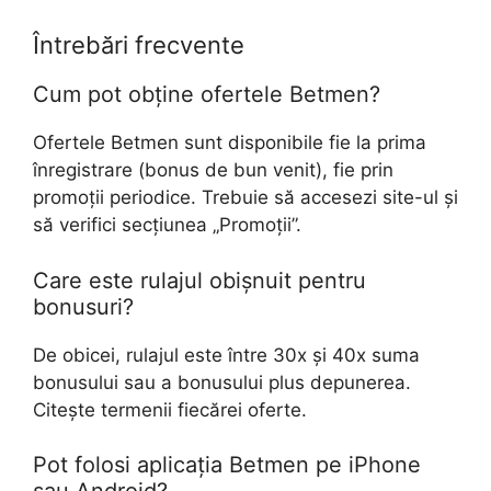
Întrebări frecvente
Cum pot obține ofertele Betmen?
Ofertele Betmen sunt disponibile fie la prima
înregistrare (bonus de bun venit), fie prin
promoții periodice. Trebuie să accesezi site-ul și
să verifici secțiunea „Promoții”.
Care este rulajul obișnuit pentru
bonusuri?
De obicei, rulajul este între 30x și 40x suma
bonusului sau a bonusului plus depunerea.
Citește termenii fiecărei oferte.
Pot folosi aplicația Betmen pe iPhone