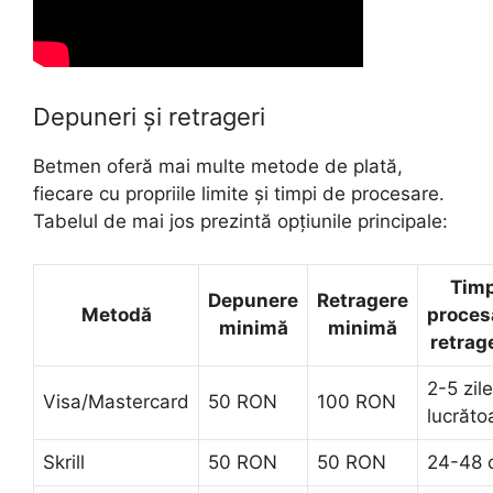
Depuneri și retrageri
Betmen oferă mai multe metode de plată,
fiecare cu propriile limite și timpi de procesare.
Tabelul de mai jos prezintă opțiunile principale:
Tim
Depunere
Retragere
Metodă
proces
minimă
minimă
retrag
2-5 zile
Visa/Mastercard
50 RON
100 RON
lucrăto
Skrill
50 RON
50 RON
24-48 