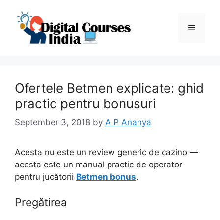
Skip
to
Menu
content
Ofertele Betmen explicate: ghid
practic pentru bonusuri
September 3, 2018
by
A P Ananya
Acesta nu este un review generic de cazino —
acesta este un manual practic de operator
pentru jucătorii
Betmen bonus
.
Pregătirea