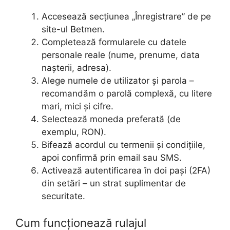
Accesează secțiunea „Înregistrare” de pe
site-ul Betmen.
Completează formularele cu datele
personale reale (nume, prenume, data
nașterii, adresa).
Alege numele de utilizator și parola –
recomandăm o parolă complexă, cu litere
mari, mici și cifre.
Selectează moneda preferată (de
exemplu, RON).
Bifează acordul cu termenii și condițiile,
apoi confirmă prin email sau SMS.
Activează autentificarea în doi pași (2FA)
din setări – un strat suplimentar de
securitate.
Cum funcționează rulajul