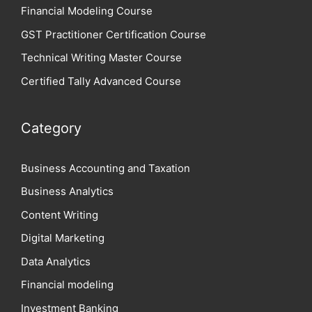
Financial Modeling Course
GST Practitioner Certification Course
Technical Writing Master Course
Certified Tally Advanced Course
Category
Business Accounting and Taxation
Business Analytics
Content Writing
Digital Marketing
Data Analytics
Financial modeling
Investment Banking