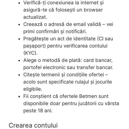
Verifică-ți conexiunea la internet și
asigură-te că folosești un browser
actualizat.
Creează o adresă de email validă – vei
primi confirmări și notificări.
Pregătește un act de identitate (CI sau
pașaport) pentru verificarea contului
(KYC).
Alege o metodă de plată: card bancar,
portofel electronic sau transfer bancar.
Citește termenii și condițiile ofertei –
acolo sunt specificate rulajul și jocurile
eligibile.
Fii conștient că ofertele Betmen sunt
disponibile doar pentru jucătorii cu vârsta
peste 18 ani.
Crearea contului