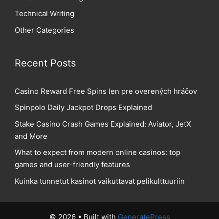
Technical Writing
Other Categories
Recent Posts
Casino Reward Free Spins len pre overených hráčov
Spinpolo Daily Jackpot Drops Explained
Stake Casino Crash Games Explained: Aviator, JetX
and More
What to expect from modern online casinos: top
games and user-friendly features
Kuinka tunnetut kasinot vaikuttavat pelikulttuuriin
© 2026
• Built with
GeneratePress