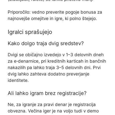
Priporočilo: vedno preverite pogoje bonusa za
najnovejše omejitve in igre, ki polno štejejo.
Igralci sprašujejo
Kako dolgo traja dvig sredstev?
Dvigi se običajno izvedejo v 1–3 delovnih dneh
za e‑denarnice, pri kreditnih karticah in bančnih
nakazilih pa lahko traja 3–5 delovnih dni. Prvi
dvig lahko zahteva dodatno preverjanje
identitete.
Ali lahko igram brez registracije?
Ne, za igranje za pravi denar je registracija
obvezna. Večina iger je na voljo tudi v demo