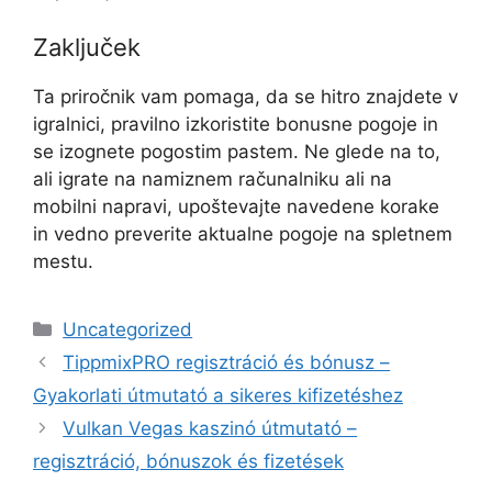
Zaključek
Ta priročnik vam pomaga, da se hitro znajdete v
igralnici, pravilno izkoristite bonusne pogoje in
se izognete pogostim pastem. Ne glede na to,
ali igrate na namiznem računalniku ali na
mobilni napravi, upoštevajte navedene korake
in vedno preverite aktualne pogoje na spletnem
mestu.
Categories
Uncategorized
TippmixPRO regisztráció és bónusz –
Gyakorlati útmutató a sikeres kifizetéshez
Vulkan Vegas kaszinó útmutató –
regisztráció, bónuszok és fizetések