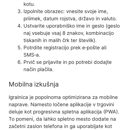
kotu.
Izpolnite obrazec: vnesite svoje ime,
priimek, datum rojstva, državo in valuto.
Ustvarite uporabniško ime in geslo (geslo
naj vsebuje vsaj 8 znakov, kombinacijo
tiskanih in malih črk ter številk).
Potrdite registracijo prek e‑pošte ali
SMS‑a.
Prvič se prijavite in po potrebi dodajte
način plačila.
Mobilna izkušnja
Igralnica je popolnoma optimizirana za mobilne
naprave. Namesto ločene aplikacije v trgovini
deluje kot progresivna spletna aplikacija (PWA).
To pomeni, da lahko spletno mesto dodate na
začetni zaslon telefona in ga uporabljate kot