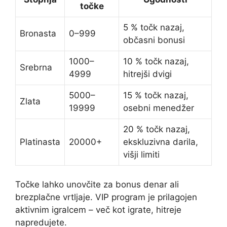
točke
5 % točk nazaj,
Bronasta
0–999
občasni bonusi
1000–
10 % točk nazaj,
Srebrna
4999
hitrejši dvigi
5000–
15 % točk nazaj,
Zlata
19999
osebni menedžer
20 % točk nazaj,
Platinasta
20000+
ekskluzivna darila,
višji limiti
Točke lahko unovčite za bonus denar ali
brezplačne vrtljaje. VIP program je prilagojen
aktivnim igralcem – več kot igrate, hitreje
napredujete.