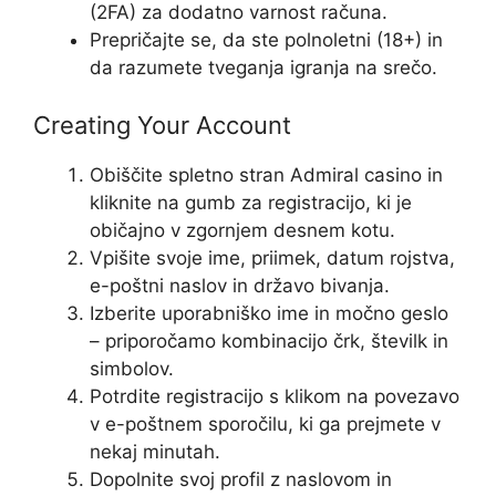
(2FA) za dodatno varnost računa.
Prepričajte se, da ste polnoletni (18+) in
da razumete tveganja igranja na srečo.
Creating Your Account
Obiščite spletno stran Admiral casino in
kliknite na gumb za registracijo, ki je
običajno v zgornjem desnem kotu.
Vpišite svoje ime, priimek, datum rojstva,
e-poštni naslov in državo bivanja.
Izberite uporabniško ime in močno geslo
– priporočamo kombinacijo črk, številk in
simbolov.
Potrdite registracijo s klikom na povezavo
v e-poštnem sporočilu, ki ga prejmete v
nekaj minutah.
Dopolnite svoj profil z naslovom in