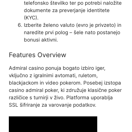
telefonsko številko ter po potrebi naložite
dokumente za preverjanje identitete
(KYC).
Izberite želeno valuto (evro je privzeto) in
naredite prvi polog – šele nato postanejo
bonusi aktivni.
Features Overview
Admiral casino ponuja bogato izbiro iger,
vključno z igralnimi avtomati, ruletom,
blackjackom in video pokerom. Posebej izstopa
casino admiral poker, ki združuje klasične poker
različice s turnirji v živo. Platforma uporablja
SSL šifriranje za varovanje podatkov.