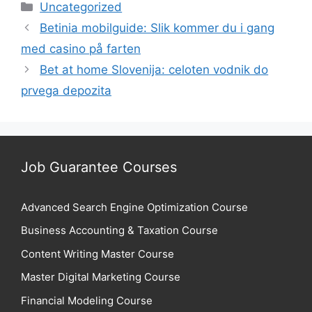
Categories
Uncategorized
Betinia mobilguide: Slik kommer du i gang
med casino på farten
Bet at home Slovenija: celoten vodnik do
prvega depozita
Job Guarantee Courses
Advanced Search Engine Optimization Course
Business Accounting & Taxation Course
Content Writing Master Course
Master Digital Marketing Course
Financial Modeling Course