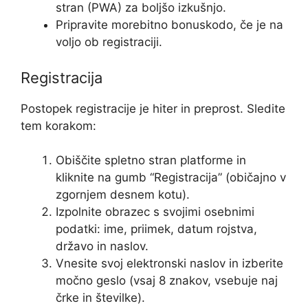
stran (PWA) za boljšo izkušnjo.
Pripravite morebitno bonuskodo, če je na
voljo ob registraciji.
Registracija
Postopek registracije je hiter in preprost. Sledite
tem korakom:
Obiščite spletno stran platforme in
kliknite na gumb “Registracija” (običajno v
zgornjem desnem kotu).
Izpolnite obrazec s svojimi osebnimi
podatki: ime, priimek, datum rojstva,
državo in naslov.
Vnesite svoj elektronski naslov in izberite
močno geslo (vsaj 8 znakov, vsebuje naj
črke in številke).