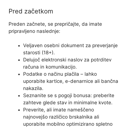
Pred začetkom
Preden začnete, se prepričajte, da imate
pripravljeno naslednje:
Veljaven osebni dokument za preverjanje
starosti (18+).
Delujoč elektronski naslov za potrditev
računa in komunikacijo.
Podatke o načinu plačila – lahko
uporabite kartice, e-denarnice ali bančna
nakazila.
Seznanite se s pogoji bonusa: preberite
zahteve glede stav in minimalne kvote.
Preverite, ali imate nameščeno
najnovejšo različico brskalnika ali
uporabite mobilno optimizirano spletno