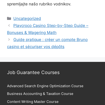
spremljajte našo rubriko vodnikov.
Categories
Uncategorized
Playcroco Casino Step-by-Step Guide –
Bonuses & Wagering Math
Guide pratique : créer un compte Bruno
casino et sécuriser vos dépôts
Job Guarantee Courses
Advanced Search Engine Optimization Course
Business Accounting & Taxation Course
Content Writing Master Course