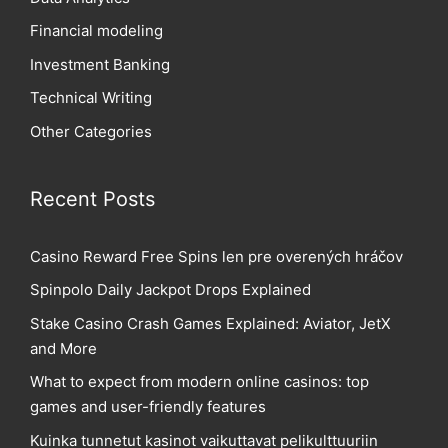
Financial modeling
Investment Banking
Technical Writing
Other Categories
Recent Posts
Casino Reward Free Spins len pre overených hráčov
Spinpolo Daily Jackpot Drops Explained
Stake Casino Crash Games Explained: Aviator, JetX
and More
What to expect from modern online casinos: top
games and user-friendly features
Kuinka tunnetut kasinot vaikuttavat pelikulttuuriin