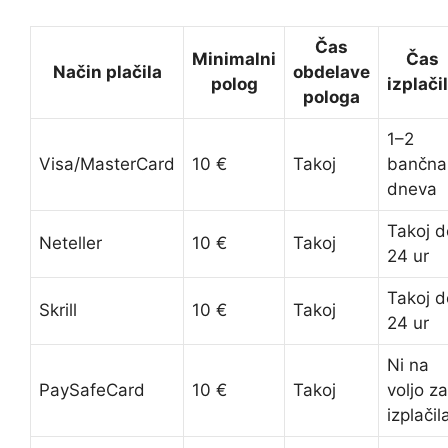
Čas
Minimalni
Čas
Način plačila
obdelave
polog
izplači
pologa
1–2
Visa/MasterCard
10 €
Takoj
bančna
dneva
Takoj d
Neteller
10 €
Takoj
24 ur
Takoj d
Skrill
10 €
Takoj
24 ur
Ni na
PaySafeCard
10 €
Takoj
voljo za
izplačil