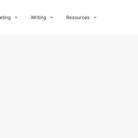
eting
Writing
Resources