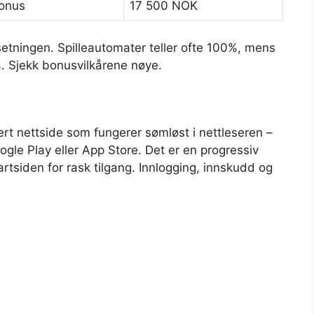
onus
17 500 NOK
 omsetningen. Spilleautomater teller ofte 100%, mens
%. Sjekk bonusvilkårene nøye.
sert nettside som fungerer sømløst i nettleseren –
ogle Play eller App Store. Det er en progressiv
tsiden for rask tilgang. Innlogging, innskudd og