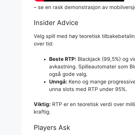
– se en rask demonstrasjon av mobilversj
Insider Advice
Velg spill med høy teoretisk tilbakebetal
over tid:
Beste RTP:
Blackjack (99,5%) og vid
avkastning. Spilleautomater som B
også gode valg.
Unngå:
Keno og mange progressive 
unna slots med RTP under 95%.
Viktig:
RTP er en teoretisk verdi over milli
kraftig.
Players Ask