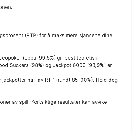
onen.
ingsprosent (RTP) for å maksimere sjansene dine
eopoker (opptil 99,5%) gir best teoretisk
lood Suckers (98%) og Jackpot 6000 (98,9%) er
jackpotter har lav RTP (rundt 85–90%). Hold deg
oner av spill. Kortsiktige resultater kan avvike