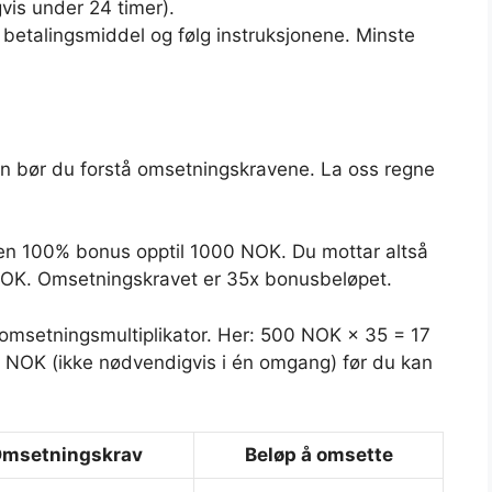
gvis under 24 timer).
t betalingsmiddel og følg instruksjonene. Minste
en bør du forstå omsetningskravene. La oss regne
en 100% bonus opptil 1000 NOK. Du mottar altså
 NOK. Omsetningskravet er 35x bonusbeløpet.
msetningsmultiplikator. Her: 500 NOK × 35 = 17
 NOK (ikke nødvendigvis i én omgang) før du kan
msetningskrav
Beløp å omsette