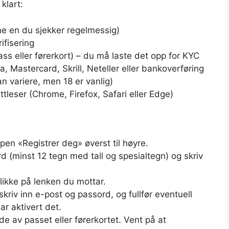
klart:
ne en du sjekker regelmessig)
fisering
ss eller førerkort) – du må laste det opp for KYC
, Mastercard, Skrill, Neteller eller bankoverføring
n variere, men 18 er vanlig)
tleser (Chrome, Firefox, Safari eller Edge)
pen «Registrer deg» øverst til høyre.
ord (minst 12 tegn med tall og spesialtegn) og skriv
likke på lenken du mottar.
kriv inn e-post og passord, og fullfør eventuell
ar aktivert det.
lde av passet eller førerkortet. Vent på at