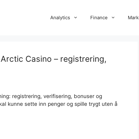
Analytics
Finance
Mark
rctic Casino – registrering,
ing: registrering, verifisering, bonuser og
skal kunne sette inn penger og spille trygt uten å