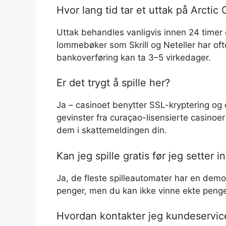
Hvor lang tid tar et uttak på Arctic
Uttak behandles vanligvis innen 24 timer
lommebøker som Skrill og Neteller har of
bankoverføring kan ta 3–5 virkedager.
Er det trygt å spille her?
Ja – casinoet benytter SSL-kryptering og
gevinster fra curaçao-lisensierte casinoer
dem i skattemeldingen din.
Kan jeg spille gratis før jeg setter 
Ja, de fleste spilleautomater har en demov
penger, men du kan ikke vinne ekte pen
Hvordan kontakter jeg kundeservic