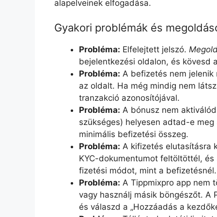
alapelveinek elfogadása.
Gyakori problémák és megoldás
Probléma:
Elfelejtett jelszó.
Megold
bejelentkezési oldalon, és kövesd 
Probléma:
A befizetés nem jelenik
az oldalt. Ha még mindig nem látszi
tranzakció azonosítójával.
Probléma:
A bónusz nem aktiválód
szükséges) helyesen adtad-e meg a
minimális befizetési összeg.
Probléma:
A kifizetés elutasításra 
KYC-dokumentumot feltöltöttél, és
fizetési módot, mint a befizetésnél.
Probléma:
A Tippmixpro app nem t
vagy használj másik böngészőt. A 
és válaszd a „Hozzáadás a kezdőké