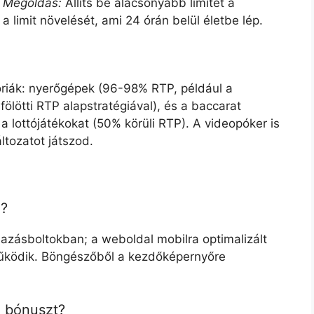
.
Megoldás:
Állíts be alacsonyabb limitet a
a limit növelését, ami 24 órán belül életbe lép.
óriák: nyerőgépek (96-98% RTP, például a
ölötti RTP alapstratégiával), és a baccarat
 lottójátékokat (50% körüli RTP). A videopóker is
ltozatot játszod.
a?
azásboltokban; a weboldal mobilra optimalizált
űködik. Böngészőből a kezdőképernyőre
 bónuszt?