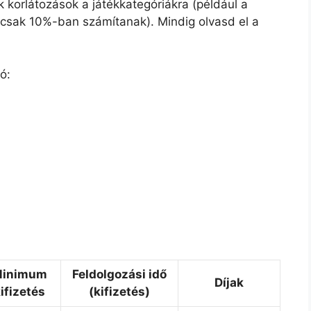
k korlátozások a játékkategóriákra (például a
 csak 10%-ban számítanak). Mindig olvasd el a
ó:
inimum
Feldolgozási idő
Díjak
ifizetés
(kifizetés)