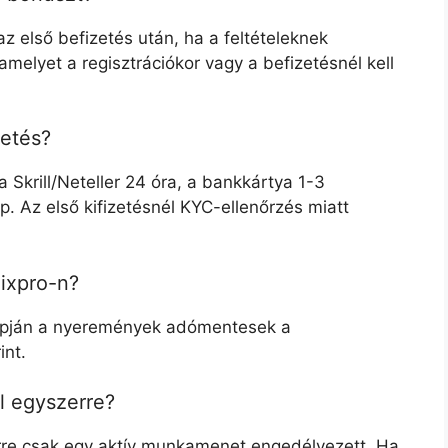
z első befizetés után, ha a feltételeknek
elyet a regisztrációkor vagy a befizetésnél kell
zetés?
a Skrill/Neteller 24 óra, a bankkártya 1-3
 Az első kifizetésnél KYC-ellenőrzés miatt
ixpro-n?
apján a nyeremények adómentesek a
int.
l egyszerre?
erre csak egy aktív munkamenet engedélyezett. Ha