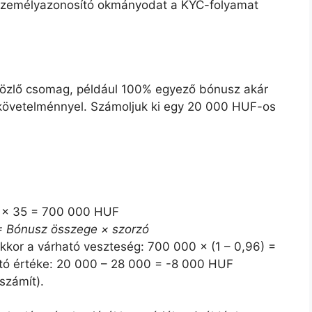
 a személyazonosító okmányodat a KYC-folyamat
vözlő csomag, például 100% egyező bónusz akár
követelménnyel. Számoljuk ki egy 20 000 HUF-os
0 × 35 = 700 000 HUF
= Bónusz összege × szorzó
kkor a várható veszteség: 700 000 × (1 – 0,96) =
tó értéke: 20 000 – 28 000 = -8 000 HUF
számít).