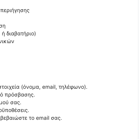
περιήγησης
ση
 ή διαβατήριο)
ηνικών
.
οιχεία (όνομα, email, τηλέφωνο).
ό πρόσβασης.
μού σας.
οϋποθέσεις.
βεβαιώστε το email σας.