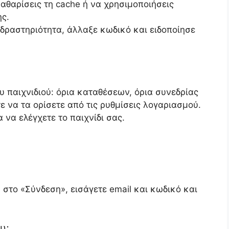
αθαρίσεις τη cache ή να χρησιμοποιήσεις
ς.
 δραστηριότητα, άλλαξε κωδικό και ειδοποίησε
 παιχνιδιού: όρια καταθέσεων, όρια συνεδρίας
τε να τα ορίσετε από τις ρυθμίσεις λογαριασμού.
α να ελέγχετε το παιχνίδι σας.
 στο «Σύνδεση», εισάγετε email και κωδικό και
υ;