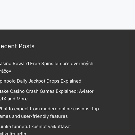
ecent Posts
asino Reward Free Spins len pre overených
ráčov
pinpolo Daily Jackpot Drops Explained
take Casino Crash Games Explained: Aviator,
etX and More
hat to expect from modern online casinos: top
ames and user-friendly features
uinka tunnetut kasinot vaikuttavat
elikulttuuriin