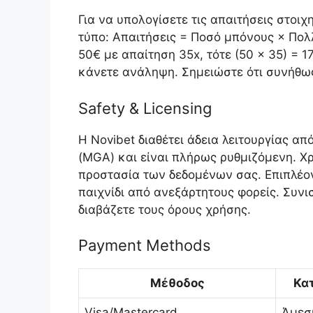
Για να υπολογίσετε τις απαιτήσεις στοι
τύπο: Απαιτήσεις = Ποσό μπόνους × Πο
50€ με απαίτηση 35x, τότε (50 × 35) = 1
κάνετε ανάληψη. Σημειώστε ότι συνήθως
Safety & Licensing
Η Novibet διαθέτει άδεια λειτουργίας α
(MGA) και είναι πλήρως ρυθμιζόμενη. Χ
προστασία των δεδομένων σας. Επιπλέον
παιχνίδι από ανεξάρτητους φορείς. Συνι
διαβάζετε τους όρους χρήσης.
Payment Methods
Μέθοδος
Κα
Visa/Mastercard
Άμεσ