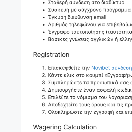
Σταθερή σύνδεση στο διαδίκτυο
Συσκευή με σύγχρονο πρόγραμμα 
Έγκυρη διεύθυνση email
Αριθμός τηλεφώνου για επιβεβαίω
Έγγραφο ταυτοποίησης (ταυτότητα
Βασικές γνώσεις αγγλικών ή ελλ
Registration
Επισκεφθείτε την
Novibet συνδεση
Κάντε κλικ στο κουμπί «Εγγραφή»
Συμπληρώστε τα προσωπικά σας στ
Δημιουργήστε έναν ασφαλή κωδικ
Επιλέξτε το νόμισμα του λογαριασ
Αποδεχτείτε τους όρους και τις πρ
Ολοκληρώστε την εγγραφή και επι
Wagering Calculation