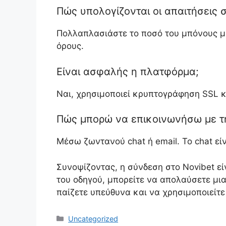
Πώς υπολογίζονται οι απαιτήσεις 
Πολλαπλασιάστε το ποσό του μπόνους μ
όρους.
Είναι ασφαλής η πλατφόρμα;
Ναι, χρησιμοποιεί κρυπτογράφηση SSL κ
Πώς μπορώ να επικοινωνήσω με τ
Μέσω ζωντανού chat ή email. Το chat είν
Συνοψίζοντας, η σύνδεση στο Novibet ε
του οδηγού, μπορείτε να απολαύσετε μια
παίζετε υπεύθυνα και να χρησιμοποιείτε
Categories
Uncategorized