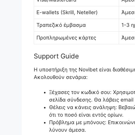
E-wallets (Skrill, Neteller)
Άμεσ
Τραπεζικό έμβασμα
1-3 η
Προπληρωμένες κάρτες
Άμεσ
Support Guide
Η υποστήριξη της Novibet είναι διαθέσιμ
Ακολουθούν σενάρια:
Ξέχασες τον κωδικό σου: Χρησιμο
σελίδα σύνδεσης. Θα λάβεις emai
Θέλεις να κάνεις ανάληψη: Βεβαιώ
ότι το ποσό είναι εντός ορίων.
Πρόβλημα με μπόνους: Επικοινώνη
λύνουν άμεσα.