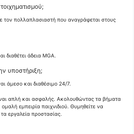
στοιχηματισμού;
ε τον πολλαπλασιαστή που αναγράφεται στους
αι διαθέτει άδεια MGA.
ην υποστήριξη;
αι άμεσο και διαθέσιμο 24/7.
ίναι απλή και ασφαλής. Ακολουθώντας τα βήματα
 ομαλή εμπειρία παιχνιδιού. Θυμηθείτε να
 τα εργαλεία προστασίας.