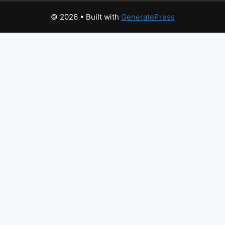
© 2026
• Built with
GeneratePress