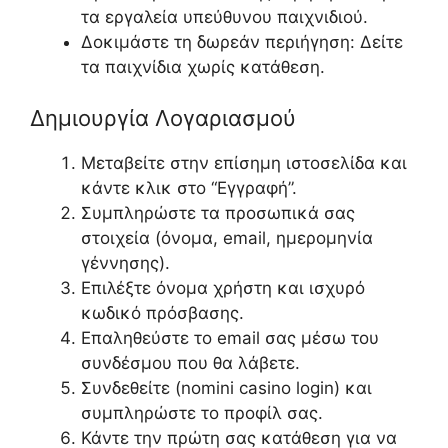
τα εργαλεία υπεύθυνου παιχνιδιού.
Δοκιμάστε τη δωρεάν περιήγηση: Δείτε
τα παιχνίδια χωρίς κατάθεση.
Δημιουργία Λογαριασμού
Μεταβείτε στην επίσημη ιστοσελίδα και
κάντε κλικ στο “Εγγραφή”.
Συμπληρώστε τα προσωπικά σας
στοιχεία (όνομα, email, ημερομηνία
γέννησης).
Επιλέξτε όνομα χρήστη και ισχυρό
κωδικό πρόσβασης.
Επαληθεύστε το email σας μέσω του
συνδέσμου που θα λάβετε.
Συνδεθείτε (nomini casino login) και
συμπληρώστε το προφίλ σας.
Κάντε την πρώτη σας κατάθεση για να