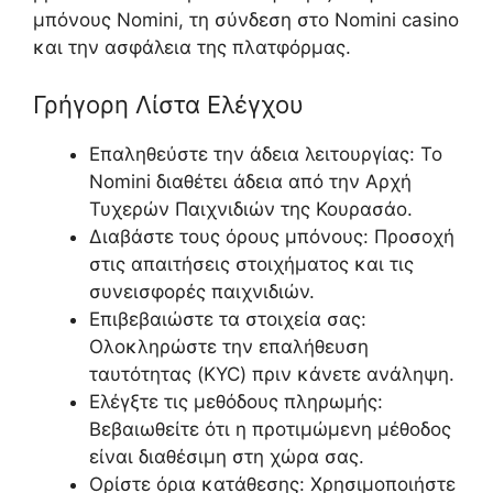
μπόνους Nomini, τη σύνδεση στο Nomini casino
και την ασφάλεια της πλατφόρμας.
Γρήγορη Λίστα Ελέγχου
Επαληθεύστε την άδεια λειτουργίας: Το
Nomini διαθέτει άδεια από την Αρχή
Τυχερών Παιχνιδιών της Κουρασάο.
Διαβάστε τους όρους μπόνους: Προσοχή
στις απαιτήσεις στοιχήματος και τις
συνεισφορές παιχνιδιών.
Επιβεβαιώστε τα στοιχεία σας:
Ολοκληρώστε την επαλήθευση
ταυτότητας (KYC) πριν κάνετε ανάληψη.
Ελέγξτε τις μεθόδους πληρωμής:
Βεβαιωθείτε ότι η προτιμώμενη μέθοδος
είναι διαθέσιμη στη χώρα σας.
Ορίστε όρια κατάθεσης: Χρησιμοποιήστε