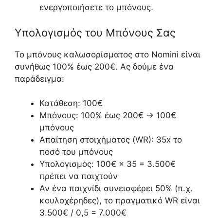
ενεργοποιήσετε το μπόνους.
Υπολογισμός του Μπόνους Σας
Το μπόνους καλωσορίσματος στο Nomini είναι
συνήθως 100% έως 200€. Ας δούμε ένα
παράδειγμα:
Κατάθεση: 100€
Μπόνους: 100% έως 200€ → 100€
μπόνους
Απαίτηση στοιχήματος (WR): 35x το
ποσό του μπόνους
Υπολογισμός: 100€ × 35 = 3.500€
πρέπει να παιχτούν
Αν ένα παιχνίδι συνεισφέρει 50% (π.χ.
κουλοχέρηδες), το πραγματικό WR είναι
3.500€ / 0,5 = 7.000€