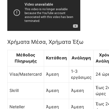
Χρήματα Μέσα, Χρήματα Έξω
Μέθοδος
Χρό
Κατάθεση
Ανάληψη
Πληρωμής
Ανάλ
1-3
Visa/Mastercard
Άμεση
24 ώρ
εργάσιμες
Έως 2
Skrill
Άμεση
Άμεση
ώρες
Έως 2
Neteller
Άμεση
Άμεση