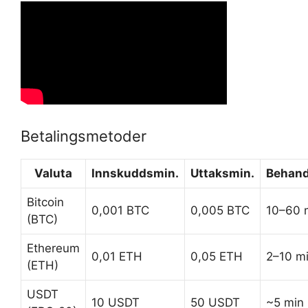
Betalingsmetoder
Valuta
Innskuddsmin.
Uttaksmin.
Behand
Bitcoin
0,001 BTC
0,005 BTC
10–60 
(BTC)
Ethereum
0,01 ETH
0,05 ETH
2–10 m
(ETH)
USDT
10 USDT
50 USDT
~5 min