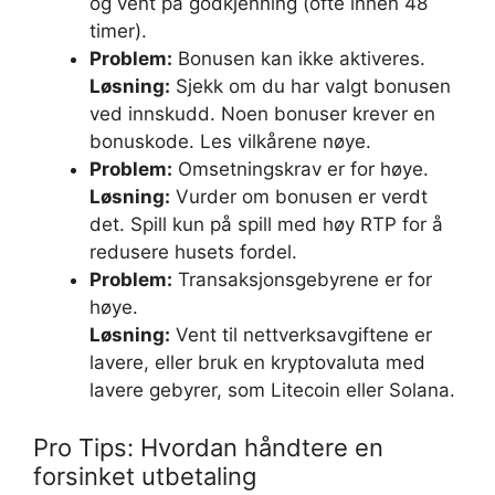
og vent på godkjenning (ofte innen 48
timer).
Problem:
Bonusen kan ikke aktiveres.
Løsning:
Sjekk om du har valgt bonusen
ved innskudd. Noen bonuser krever en
bonuskode. Les vilkårene nøye.
Problem:
Omsetningskrav er for høye.
Løsning:
Vurder om bonusen er verdt
det. Spill kun på spill med høy RTP for å
redusere husets fordel.
Problem:
Transaksjonsgebyrene er for
høye.
Løsning:
Vent til nettverksavgiftene er
lavere, eller bruk en kryptovaluta med
lavere gebyrer, som Litecoin eller Solana.
Pro Tips: Hvordan håndtere en
forsinket utbetaling