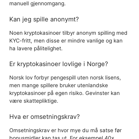
manuell gjennomgang.
Kan jeg spille anonymt?
Noen kryptokasinoer tilbyr anonym spilling med
KYC-fritt, men disse er mindre vanlige og kan
ha lavere pålitelighet.
Er kryptokasinoer lovlige i Norge?
Norsk lov forbyr pengespill uten norsk lisens,
men mange spillere bruker utenlandske
kryptokasinoer på egen risiko. Gevinster kan
være skattepliktige.
Hva er omsetningskrav?
Omsetningskrav er hvor mye du må satse før
bonusmidler kan tas ut. For eksempel 40x