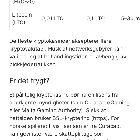
(ERC-20)
Litecoin
0,01 LTC
0,1 LTC
5–30 m
(LTC)
De fleste kryptokasinoer aksepterer flere
kryptovalutaer. Husk at nettverksgebyrer kan
variere, og at behandlingstiden er avhengig av
blokkjedetrafikken.
Er det trygt?
Et pålitelig kryptokasino bør ha en lisens fra
anerkjente myndigheter (som Curacao eGaming
eller Malta Gaming Authority). Sjekk at
nettsiden bruker SSL-kryptering (https). For
norske spillere: Hvis lisensen er fra Curacao,
kan gevinster være skattepliktige som