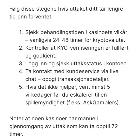
Følg disse stegene hvis uttaket ditt tar lengre
tid enn forventet:
Sjekk behandlingstiden i kasinoets vilkår
– vanligvis 24-48 timer for kryptovaluta.
Kontroller at KYC-verifiseringen er fullført
og godkjent.
Logg inn og sjekk uttaksstatus i kontoen.
Ta kontakt med kundeservice via live
chat – oppgi transaksjonsdetaljer.
Hvis det ikke hjelper, vent minst 5
virkedager før du eskalerer til en
spillemyndighet (f.eks. AskGamblers).
Noter at noen kasinoer har manuell
gjennomgang av uttak som kan ta opptil 72
timer.