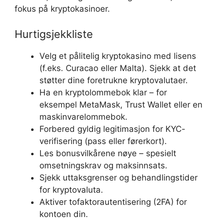
fokus på kryptokasinoer.
Hurtigsjekkliste
Velg et pålitelig kryptokasino med lisens
(f.eks. Curacao eller Malta). Sjekk at det
støtter dine foretrukne kryptovalutaer.
Ha en kryptolommebok klar – for
eksempel MetaMask, Trust Wallet eller en
maskinvarelommebok.
Forbered gyldig legitimasjon for KYC-
verifisering (pass eller førerkort).
Les bonusvilkårene nøye – spesielt
omsetningskrav og maksinnsats.
Sjekk uttaksgrenser og behandlingstider
for kryptovaluta.
Aktiver tofaktorautentisering (2FA) for
kontoen din.