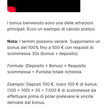
I bonus benvenuto sono una delle attrazioni
principali. Ecco un esempio di calcolo pratico:
Nota:
I termini possono variare. Supponiamo un
bonus del 100% fino a 500 € con requisiti di
scommessa 35x (bonus + deposito).
Formula:
(Deposito + Bonus) × Requisito
scommessa = Puntata totale richiesta.
Esempio:
Deposti 100 €, ricevi 100 € di bonus.
(100 + 100) × 35 = 7.000 € di scommesse da
effettuare prima di poter prelevare le vincite
derivate dal bonus.