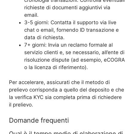
richieste di documenti aggiuntivi via
email.
3-5 giorni: Contatta il supporto via live
chat o email, fornendo ID transazione e
data di richiesta.
7+ giorni: Invia un reclamo formale al
servizio clienti e, se necessario, all’ente di
risoluzione dispute (ad esempio, eCOGRA
o la licenza di riferimento).
Per accelerare, assicurati che il metodo di
prelievo corrisponda a quello del deposito e che
la verifica KYC sia completa prima di richiedere
il prelievo.
Domande frequenti
Qual è il tempo medio di elaborazione di