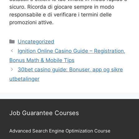
sicuro. Ricorda di giocare sempre in modo
responsabile e di verificare i termini delle
promozioni attive.
Categories
Uncategorized
Ignition Online Casino Guide – Registration,
Bonus Math & Mobile Tips
30bet casino guide: Bonuser, app og sikre
utbetalinger
Job Guarantee Courses
Advanced Search Engine Optimization Course