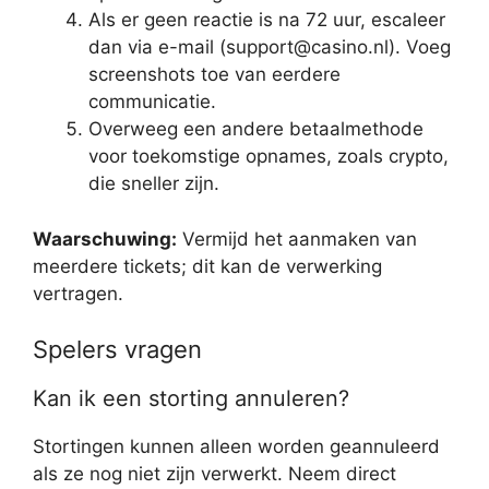
Als er geen reactie is na 72 uur, escaleer
dan via e-mail (support@casino.nl). Voeg
screenshots toe van eerdere
communicatie.
Overweeg een andere betaalmethode
voor toekomstige opnames, zoals crypto,
die sneller zijn.
Waarschuwing:
Vermijd het aanmaken van
meerdere tickets; dit kan de verwerking
vertragen.
Spelers vragen
Kan ik een storting annuleren?
Stortingen kunnen alleen worden geannuleerd
als ze nog niet zijn verwerkt. Neem direct