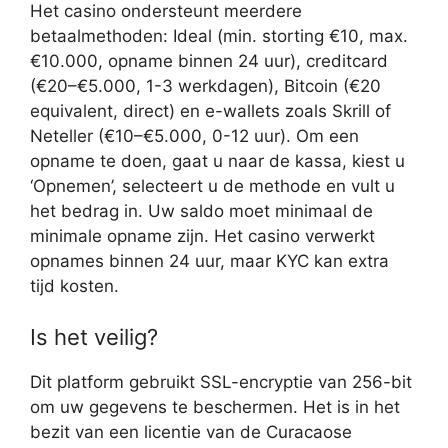
Het casino ondersteunt meerdere
betaalmethoden: Ideal (min. storting €10, max.
€10.000, opname binnen 24 uur), creditcard
(€20–€5.000, 1-3 werkdagen), Bitcoin (€20
equivalent, direct) en e-wallets zoals Skrill of
Neteller (€10–€5.000, 0-12 uur). Om een
opname te doen, gaat u naar de kassa, kiest u
‘Opnemen’, selecteert u de methode en vult u
het bedrag in. Uw saldo moet minimaal de
minimale opname zijn. Het casino verwerkt
opnames binnen 24 uur, maar KYC kan extra
tijd kosten.
Is het veilig?
Dit platform gebruikt SSL-encryptie van 256-bit
om uw gegevens te beschermen. Het is in het
bezit van een licentie van de Curacaose