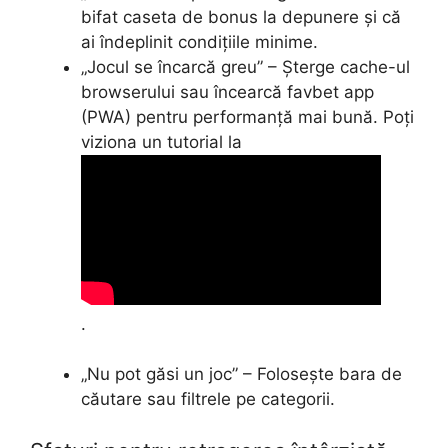
bifat caseta de bonus la depunere și că
ai îndeplinit condițiile minime.
„Jocul se încarcă greu” – Șterge cache-ul
browserului sau încearcă favbet app
(PWA) pentru performanță mai bună. Poți
viziona un tutorial la
.
„Nu pot găsi un joc” – Folosește bara de
căutare sau filtrele pe categorii.