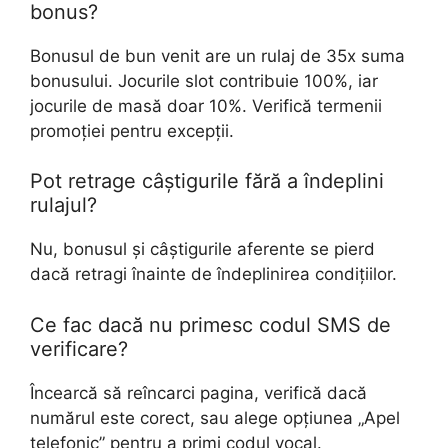
bonus?
Bonusul de bun venit are un rulaj de 35x suma
bonusului. Jocurile slot contribuie 100%, iar
jocurile de masă doar 10%. Verifică termenii
promoției pentru excepții.
Pot retrage câștigurile fără a îndeplini
rulajul?
Nu, bonusul și câștigurile aferente se pierd
dacă retragi înainte de îndeplinirea condițiilor.
Ce fac dacă nu primesc codul SMS de
verificare?
Încearcă să reîncarci pagina, verifică dacă
numărul este corect, sau alege opțiunea „Apel
telefonic” pentru a primi codul vocal.