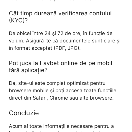
Cât timp durează verificarea contului
(KYC)?
De obicei între 24 și 72 de ore, în funcție de
volum. Asigură-te că documentele sunt clare și
în format acceptat (PDF, JPG).
Pot juca la Favbet online de pe mobil
fără aplicație?
Da, site-ul este complet optimizat pentru
browsere mobile și poți accesa toate funcțiile
direct din Safari, Chrome sau alte browsere.
Concluzie
Acum ai toate informațiile necesare pentru a