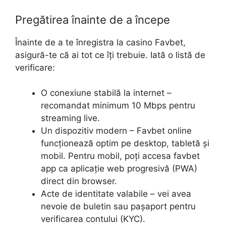
Pregătirea înainte de a începe
Înainte de a te înregistra la casino Favbet,
asigură-te că ai tot ce îți trebuie. Iată o listă de
verificare:
O conexiune stabilă la internet –
recomandat minimum 10 Mbps pentru
streaming live.
Un dispozitiv modern – Favbet online
funcționează optim pe desktop, tabletă și
mobil. Pentru mobil, poți accesa favbet
app ca aplicație web progresivă (PWA)
direct din browser.
Acte de identitate valabile – vei avea
nevoie de buletin sau pașaport pentru
verificarea contului (KYC).