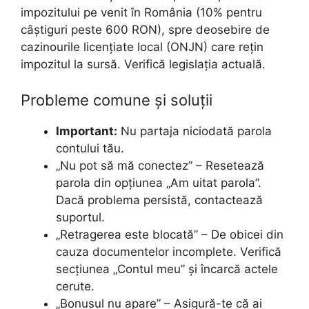
impozitului pe venit în România (10% pentru
câștiguri peste 600 RON), spre deosebire de
cazinourile licențiate local (ONJN) care rețin
impozitul la sursă. Verifică legislația actuală.
Probleme comune și soluții
Important:
Nu partaja niciodată parola
contului tău.
„Nu pot să mă conectez” – Resetează
parola din opțiunea „Am uitat parola”.
Dacă problema persistă, contactează
suportul.
„Retragerea este blocată” – De obicei din
cauza documentelor incomplete. Verifică
secțiunea „Contul meu” și încarcă actele
cerute.
„Bonusul nu apare” – Asigură-te că ai