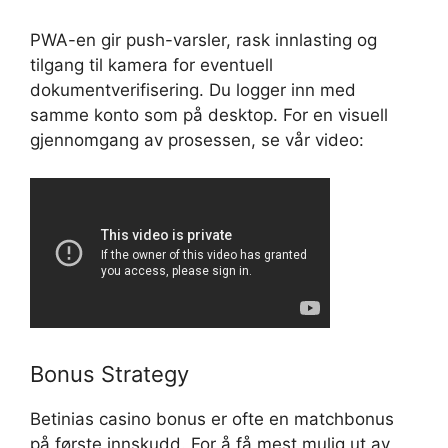
PWA-en gir push-varsler, rask innlasting og
tilgang til kamera for eventuell
dokumentverifisering. Du logger inn med
samme konto som på desktop. For en visuell
gjennomgang av prosessen, se vår video:
Bonus Strategy
Betinias casino bonus er ofte en matchbonus
på første innskudd. For å få mest mulig ut av