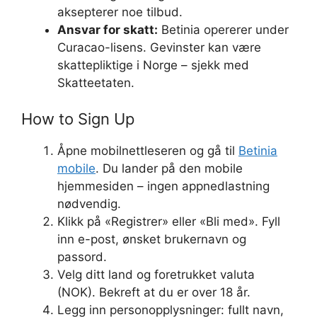
aksepterer noe tilbud.
Ansvar for skatt:
Betinia opererer under
Curacao-lisens. Gevinster kan være
skattepliktige i Norge – sjekk med
Skatteetaten.
How to Sign Up
Åpne mobilnettleseren og gå til
Betinia
mobile
. Du lander på den mobile
hjemmesiden – ingen appnedlastning
nødvendig.
Klikk på «Registrer» eller «Bli med». Fyll
inn e-post, ønsket brukernavn og
passord.
Velg ditt land og foretrukket valuta
(NOK). Bekreft at du er over 18 år.
Legg inn personopplysninger: fullt navn,