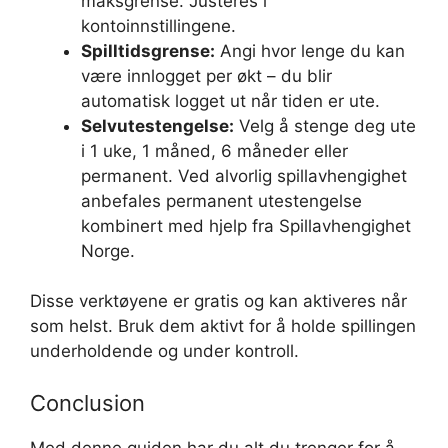
maksgrense. Justeres i
kontoinnstillingene.
Spilltidsgrense:
Angi hvor lenge du kan
være innlogget per økt – du blir
automatisk logget ut når tiden er ute.
Selvutestengelse:
Velg å stenge deg ute
i 1 uke, 1 måned, 6 måneder eller
permanent. Ved alvorlig spillavhengighet
anbefales permanent utestengelse
kombinert med hjelp fra Spillavhengighet
Norge.
Disse verktøyene er gratis og kan aktiveres når
som helst. Bruk dem aktivt for å holde spillingen
underholdende og under kontroll.
Conclusion
Med denne guiden har du alt du trenger for å