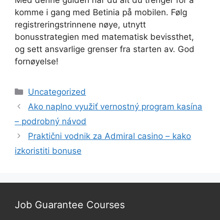
komme i gang med Betinia på mobilen. Følg
registreringstrinnene nøye, utnytt
bonusstrategien med matematisk bevissthet,
og sett ansvarlige grenser fra starten av. God
fornøyelse!
Categories
Uncategorized
Ako naplno využiť vernostný program kasína
– podrobný návod
Praktični vodnik za Admiral casino – kako
izkoristiti bonuse
Job Guarantee Courses