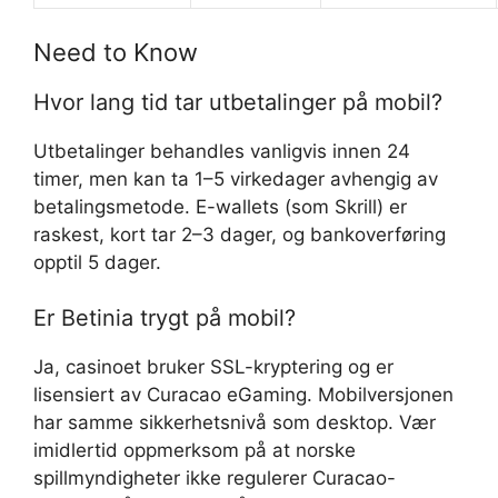
Need to Know
Hvor lang tid tar utbetalinger på mobil?
Utbetalinger behandles vanligvis innen 24
timer, men kan ta 1–5 virkedager avhengig av
betalingsmetode. E-wallets (som Skrill) er
raskest, kort tar 2–3 dager, og bankoverføring
opptil 5 dager.
Er Betinia trygt på mobil?
Ja, casinoet bruker SSL-kryptering og er
lisensiert av Curacao eGaming. Mobilversjonen
har samme sikkerhetsnivå som desktop. Vær
imidlertid oppmerksom på at norske
spillmyndigheter ikke regulerer Curacao-