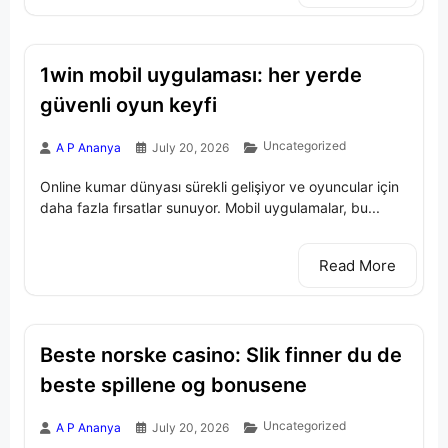
1win mobil uygulaması: her yerde
güvenli oyun keyfi
Uncategorized
A P Ananya
July 20, 2026
Online kumar dünyası sürekli gelişiyor ve oyuncular için
daha fazla fırsatlar sunuyor. Mobil uygulamalar, bu...
Read More
Beste norske casino: Slik finner du de
beste spillene og bonusene
Uncategorized
A P Ananya
July 20, 2026