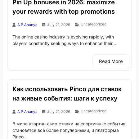
Pin Up bonuses in 2026: maximize
your rewards with top promotions
Uncategorized
A P Ananya
July 21, 2026
The online casino industry is evolving rapidly, with
players constantly seeking ways to enhance their...
Read More
Как использовать Pinco для ставок
на живые события: шаги к успеху
Uncategorized
A P Ananya
July 21, 2026
В мире азартных игр ставки на спортивные события
становятся всё более популярными, и платформа
Pinco...