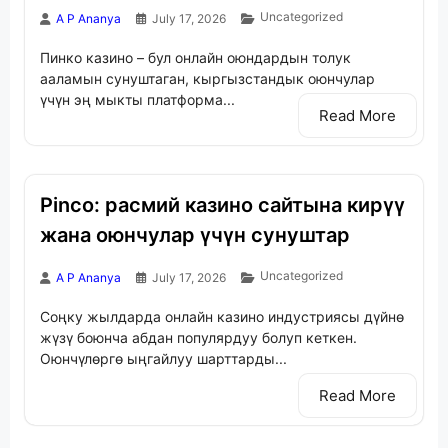
Uncategorized
A P Ananya
July 17, 2026
Пинко казино – бул онлайн оюндардын толук
ааламын сунуштаган, кыргызстандык оюнчулар
үчүн эң мыкты платформа...
Read More
Pinco: расмий казино сайтына кирүү
жана оюнчулар үчүн сунуштар
Uncategorized
A P Ananya
July 17, 2026
Соңку жылдарда онлайн казино индустриясы дүйнө
жүзү боюнча абдан популярдуу болуп кеткен.
Оюнчүлөргө ыңгайлуу шарттарды...
Read More