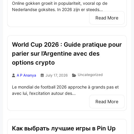
Online gokken groeit in populariteit, vooral op de
Nederlandse goksites. In 2026 zijn er steeds...
Read More
World Cup 2026 : Guide pratique pour
parier sur l’Argentine avec des
options crypto
Uncategorized
A P Ananya
July 17, 2026
Le mondial de football 2026 approche à grands pas et
avec lui, l’excitation autour des...
Read More
Как выбрать лучшие игры в Pin Up