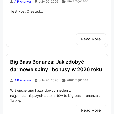
Uncategorized
A P Ananya
July 20, 2026
Test Post Created...
Read More
Big Bass Bonanza: Jak zdobyć
darmowe spiny i bonusy w 2026 roku
Uncategorized
A P Ananya
July 20, 2026
W świecie gier hazardowych jeden z
najpopularniejszych automatów to big bass bonanza .
Ta gra...
Read More