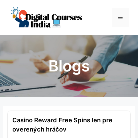
Blogs
Casino Reward Free Spins len pre
overených hráčov