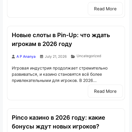
Read More
Новые слоты в Pin-Up: что ждать
игрокам в 2026 году
Uncategorized
A P Ananya
July 21, 2026
Игровая индустрия продолжает стремительно
развиваться, и казино становятся всё более
привлекательными для игроков. В 2026...
Read More
Pinco казино в 2026 году: какие
бонусы ждут новых игроков?