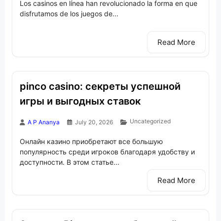
Los casinos en línea han revolucionado la forma en que
disfrutamos de los juegos de...
Read More
pinco casino: секреты успешной
игры и выгодных ставок
Uncategorized
A P Ananya
July 20, 2026
Онлайн казино приобретают все большую
популярность среди игроков благодаря удобству и
доступности. В этом статье...
Read More