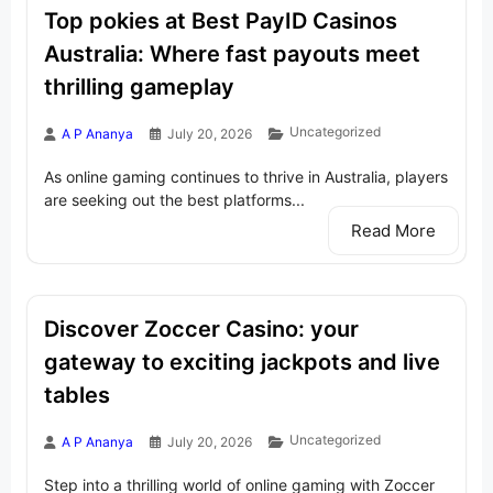
Top pokies at Best PayID Casinos
Australia: Where fast payouts meet
thrilling gameplay
Uncategorized
A P Ananya
July 20, 2026
As online gaming continues to thrive in Australia, players
are seeking out the best platforms...
Read More
Discover Zoccer Casino: your
gateway to exciting jackpots and live
tables
Uncategorized
A P Ananya
July 20, 2026
Step into a thrilling world of online gaming with Zoccer