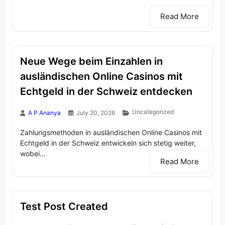
Read More
Neue Wege beim Einzahlen in
ausländischen Online Casinos mit
Echtgeld in der Schweiz entdecken
Uncategorized
A P Ananya
July 20, 2026
Zahlungsmethoden in ausländischen Online Casinos mit
Echtgeld in der Schweiz entwickeln sich stetig weiter,
wobei...
Read More
Test Post Created