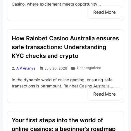
Casino, where excitement meets opportunity...
Read More
How Rainbet Casino Australia ensures
safe transactions: Understanding
KYC checks and crypto
Uncategorized
A P Ananya
July 20, 2026
In the dynamic world of online gaming, ensuring safe
transactions is paramount. Rainbet Casino Australia...
Read More
Your first steps into the world of
online casinos: a beginner’s roadmap