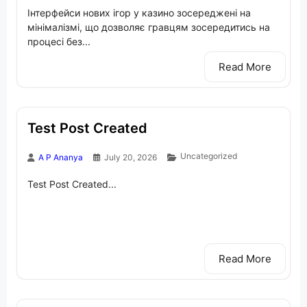
Інтерфейси нових ігор у казино зосереджені на
мінімалізмі, що дозволяє гравцям зосередитись на
процесі без...
Read More
Test Post Created
Uncategorized
A P Ananya
July 20, 2026
Test Post Created...
Read More