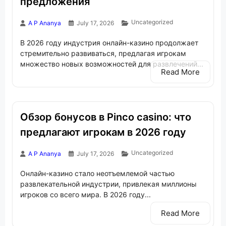
предложения
Uncategorized
A P Ananya
July 17, 2026
В 2026 году индустрия онлайн-казино продолжает
стремительно развиваться, предлагая игрокам
множество новых возможностей для развлечений...
Read More
Обзор бонусов в Pinco casino: что
предлагают игрокам в 2026 году
Uncategorized
A P Ananya
July 17, 2026
Онлайн-казино стало неотъемлемой частью
развлекательной индустрии, привлекая миллионы
игроков со всего мира. В 2026 году...
Read More