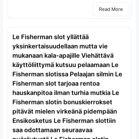
Read More
Le Fisherman slot yllättää
yksinkertaisuudellaan mutta vie
mukanaan kala-apajille Viehättävä
käyttöliittymä kutsuu pelaamaan Le
Fisherman slotissa Pelaajan silmin Le
Fisherman slot tarjoaa rentoa
hauskanpitoa ilman turhia mutkia Le
Fisherman slotin bonuskierrokset
pitävät mielen virkeänä pidempään
Ensikosketus Le Fisherman slottiin
saa odottamaan seuraavaa