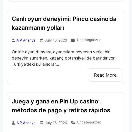
Canlı oyun deneyimi: Pinco casino’da
kazanmanın yolları
Uncategorized
A P Ananya
July 16, 2026
Online oyun dünyası, oyunculara heyecan verici bir
deneyim sunarken, kazanç potansiyeli de barındırıyor.
Türkiye’deki kullanıcılar...
Read More
Juega y gana en Pin Up casino:
métodos de pago y retiros rápidos
Uncategorized
A P Ananya
July 16, 2026