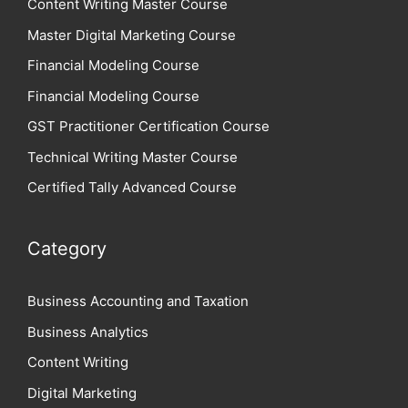
Content Writing Master Course
Master Digital Marketing Course
Financial Modeling Course
Financial Modeling Course
GST Practitioner Certification Course
Technical Writing Master Course
Certified Tally Advanced Course
Category
Business Accounting and Taxation
Business Analytics
Content Writing
Digital Marketing