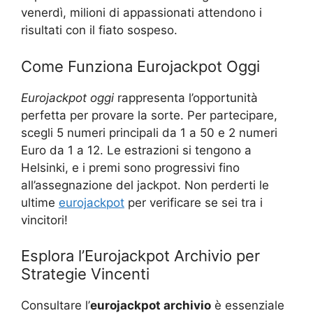
venerdì, milioni di appassionati attendono i
risultati con il fiato sospeso.
Come Funziona Eurojackpot Oggi
Eurojackpot oggi
rappresenta l’opportunità
perfetta per provare la sorte. Per partecipare,
scegli 5 numeri principali da 1 a 50 e 2 numeri
Euro da 1 a 12. Le estrazioni si tengono a
Helsinki, e i premi sono progressivi fino
all’assegnazione del jackpot. Non perderti le
ultime
eurojackpot
per verificare se sei tra i
vincitori!
Esplora l’Eurojackpot Archivio per
Strategie Vincenti
Consultare l’
eurojackpot archivio
è essenziale